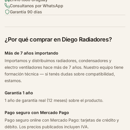
n
Consultanos por WhatsApp
C
Garantía 90 días
h
e
v
r
¿Por qué comprar en Diego Radiadores?
o
l
Más de 7 años importando
e
Importamos y distribuimos radiadores, condensadores y
t
electro ventiladores hace más de 7 años. Nuestro equipo tiene
O
formación técnica — si tenés dudas sobre compatibilidad,
n
estamos.
i
x
Garantía 1 año
J
1 año de garantía real (12 meses) sobre el producto.
o
Pago seguro con Mercado Pago
y
Pago seguro online con Mercado Pago: tarjetas de crédito y
2
débito. Los precios publicados incluyen IVA.
0