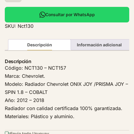
a
d
i
Consultar por WhatsApp
a
SKU:
Nct130
d
o
r
Descripción
Información adicional
D
e
Descripción
C
Código: NCT130 – NCT157
a
Marca: Chevrolet.
l
Modelo: Radiador Chevrolet ONIX JOY /PRISMA JOY –
e
SPIN 1.8 – COBALT
f
Año: 2012 – 2018
a
c
Radiador con calidad certificada 100% garantizada.
c
Materiales: Plástico y aluminio.
i
o
Envío todo Uruguay