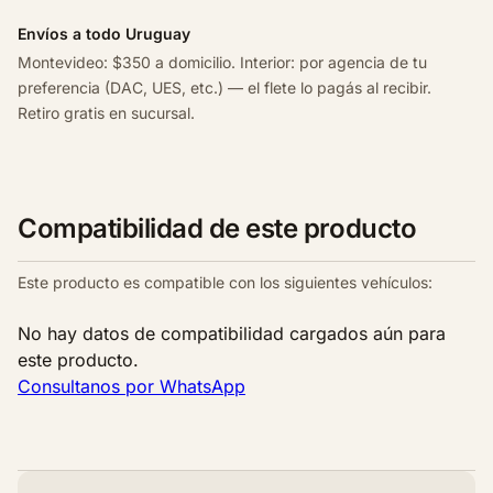
1
Envíos a todo Uruguay
6
Montevideo: $350 a domicilio. Interior: por agencia de tu
1
preferencia (DAC, UES, etc.) — el flete lo pagás al recibir.
.
Retiro gratis en sucursal.
0
c
a
n
Compatibilidad de este producto
t
i
d
Este producto es compatible con los siguientes vehículos:
a
No hay datos de compatibilidad cargados aún para
d
este producto.
Consultanos por WhatsApp