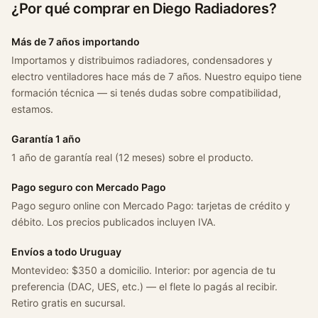
¿Por qué comprar en Diego Radiadores?
3
A
Más de 7 años importando
i
Importamos y distribuimos radiadores, condensadores y
r
electro ventiladores hace más de 7 años. Nuestro equipo tiene
c
formación técnica — si tenés dudas sobre compatibilidad,
r
estamos.
o
s
Garantía 1 año
s
1 año de garantía real (12 meses) sobre el producto.
c
a
Pago seguro con Mercado Pago
n
Pago seguro online con Mercado Pago: tarjetas de crédito y
t
débito. Los precios publicados incluyen IVA.
i
Envíos a todo Uruguay
d
Montevideo: $350 a domicilio. Interior: por agencia de tu
a
preferencia (DAC, UES, etc.) — el flete lo pagás al recibir.
d
Retiro gratis en sucursal.