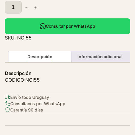
C
−
+
a
l
e
Consultar por WhatsApp
f
SKU:
NCI55
a
c
c
Descripción
Información adicional
i
o
Descripción
n
CODIGO:NCI55
C
i
Envío todo Uruguay
t
Consultanos por WhatsApp
r
Garantía 90 días
o
e
n
C