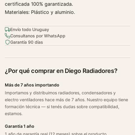
H
certificada 100% garantizada.
1
Materiales: Plástico y aluminio.
2
.
Envío todo Uruguay
5
Consultanos por WhatsApp
T
Garantía 90 días
u
r
b
o
¿Por qué comprar en Diego Radiadores?
D
i
Más de 7 años importando
e
Importamos y distribuimos radiadores, condensadores y
s
electro ventiladores hace más de 7 años. Nuestro equipo tiene
e
formación técnica — si tenés dudas sobre compatibilidad,
l
estamos.
M
i
Garantía 1 año
n
1 año de garantía real (12 meses) sobre el producto.