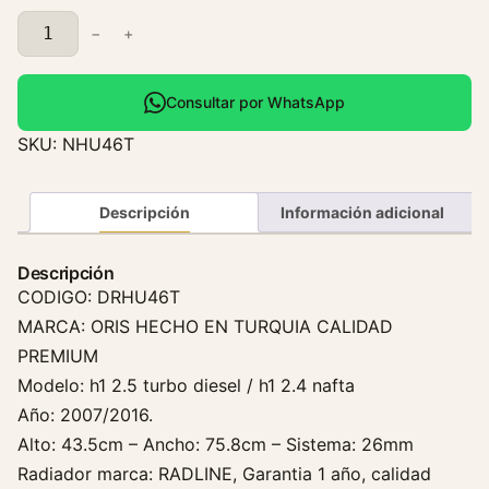
C
−
+
a
l
e
Consultar por WhatsApp
f
SKU:
NHU46T
a
c
c
Descripción
Información adicional
i
o
Descripción
n
CODIGO: DRHU46T
H
MARCA: ORIS HECHO EN TURQUIA CALIDAD
y
PREMIUM
u
Modelo: h1 2.5 turbo diesel / h1 2.4 nafta
n
Año: 2007/2016.
d
a
Alto: 43.5cm – Ancho: 75.8cm – Sistema: 26mm
i
Radiador marca: RADLINE, Garantia 1 año, calidad