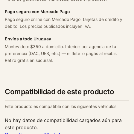
i
b
Pago seguro con Mercado Pago
u
Pago seguro online con Mercado Pago: tarjetas de crédito y
s
débito. Los precios publicados incluyen IVA.
O
Envíos a todo Uruguay
r
Montevideo: $350 a domicilio. Interior: por agencia de tu
i
preferencia (DAC, UES, etc.) — el flete lo pagás al recibir.
g
Retiro gratis en sucursal.
i
n
a
l
c
Compatibilidad de este producto
a
n
Este producto es compatible con los siguientes vehículos:
t
i
No hay datos de compatibilidad cargados aún para
d
este producto.
a