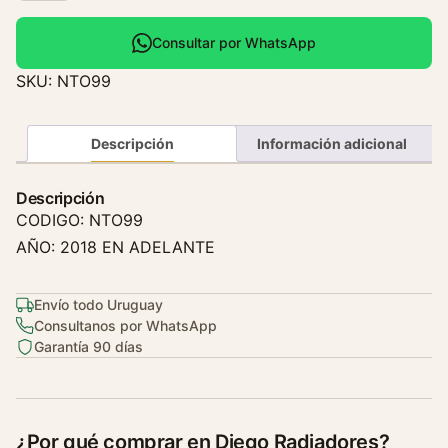
l
e
Consultar por WhatsApp
f
SKU:
NTO99
a
c
c
Descripción
Información adicional
i
ó
Descripción
n
CODIGO: NTO99
T
AÑO: 2018 EN ADELANTE
o
y
o
Envío todo Uruguay
Consultanos por WhatsApp
t
Garantía 90 días
a
H
i
l
¿Por qué comprar en Diego Radiadores?