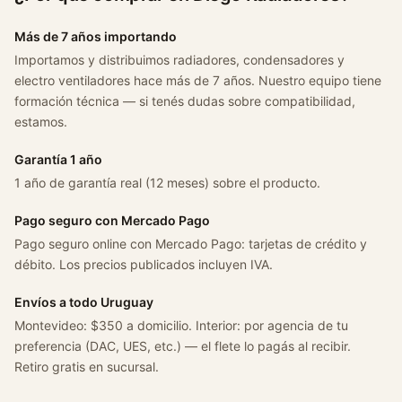
u
x
Más de 7 años importando
N
Importamos y distribuimos radiadores, condensadores y
g
electro ventiladores hace más de 7 años. Nuestro equipo tiene
2
formación técnica — si tenés dudas sobre compatibilidad,
.
estamos.
8
T
Garantía 1 año
D
1 año de garantía real (12 meses) sobre el producto.
i
e
Pago seguro con Mercado Pago
s
Pago seguro online con Mercado Pago: tarjetas de crédito y
e
débito. Los precios publicados incluyen IVA.
l
2
Envíos a todo Uruguay
0
Montevideo: $350 a domicilio. Interior: por agencia de tu
1
preferencia (DAC, UES, etc.) — el flete lo pagás al recibir.
8
Retiro gratis en sucursal.
c