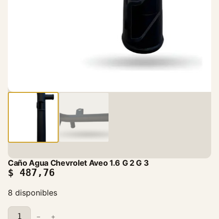
Caño Agua Chevrolet Aveo 1.6 G 2 G 3
$
487,76
8 disponibles
C
−
+