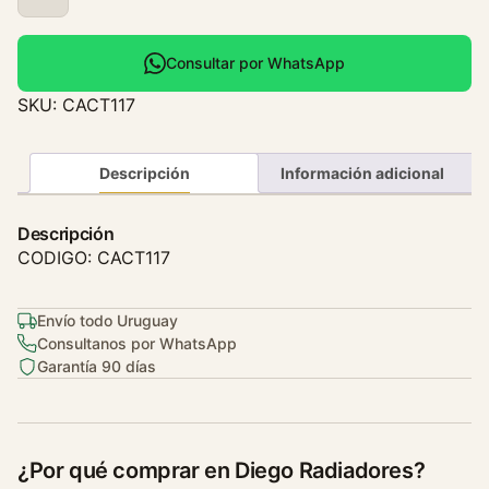
a
ñ
o
Consultar por WhatsApp
A
SKU:
CACT117
g
u
a
Descripción
Información adicional
C
h
Descripción
e
CODIGO: CACT117
v
r
Envío todo Uruguay
o
Consultanos por WhatsApp
l
Garantía 90 días
e
t
A
v
¿Por qué comprar en Diego Radiadores?
e