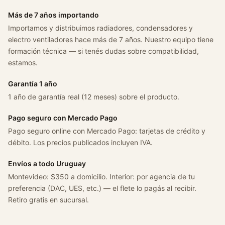
o
Más de 7 años importando
1
Importamos y distribuimos radiadores, condensadores y
.
electro ventiladores hace más de 7 años. Nuestro equipo tiene
6
formación técnica — si tenés dudas sobre compatibilidad,
G
estamos.
2
G
Garantía 1 año
3
1 año de garantía real (12 meses) sobre el producto.
c
a
Pago seguro con Mercado Pago
n
Pago seguro online con Mercado Pago: tarjetas de crédito y
t
débito. Los precios publicados incluyen IVA.
i
Envíos a todo Uruguay
d
Montevideo: $350 a domicilio. Interior: por agencia de tu
a
preferencia (DAC, UES, etc.) — el flete lo pagás al recibir.
d
Retiro gratis en sucursal.