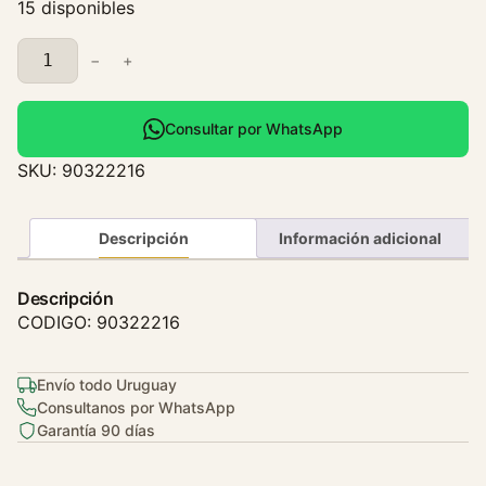
15 disponibles
C
−
+
a
ñ
o
Consultar por WhatsApp
A
SKU:
90322216
g
u
a
Descripción
Información adicional
C
h
Descripción
e
CODIGO: 90322216
v
r
Envío todo Uruguay
o
Consultanos por WhatsApp
l
Garantía 90 días
e
t