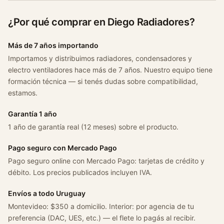
V
e
¿Por qué comprar en Diego Radiadores?
c
t
Más de 7 años importando
r
Importamos y distribuimos radiadores, condensadores y
a
electro ventiladores hace más de 7 años. Nuestro equipo tiene
9
formación técnica — si tenés dudas sobre compatibilidad,
3
estamos.
-
9
Garantía 1 año
5
1 año de garantía real (12 meses) sobre el producto.
c
a
Pago seguro con Mercado Pago
n
Pago seguro online con Mercado Pago: tarjetas de crédito y
t
débito. Los precios publicados incluyen IVA.
i
Envíos a todo Uruguay
d
Montevideo: $350 a domicilio. Interior: por agencia de tu
a
preferencia (DAC, UES, etc.) — el flete lo pagás al recibir.
d