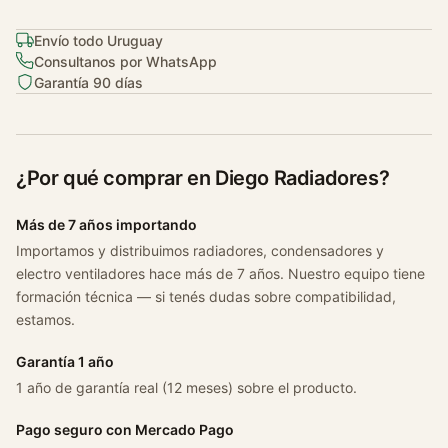
e
Envío todo Uruguay
o
Consultanos por WhatsApp
t
Garantía 90 días
5
0
8
(
¿Por qué comprar en Diego Radiadores?
r
8
Más de 7 años importando
)
Importamos y distribuimos radiadores, condensadores y
c
electro ventiladores hace más de 7 años. Nuestro equipo tiene
a
formación técnica — si tenés dudas sobre compatibilidad,
n
estamos.
t
i
Garantía 1 año
d
1 año de garantía real (12 meses) sobre el producto.
a
d
Pago seguro con Mercado Pago