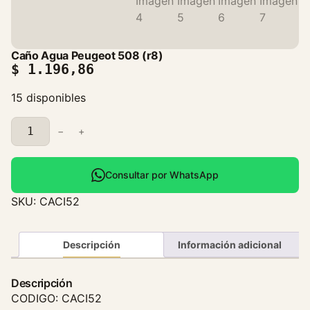
Caño Agua Peugeot 508 (r8)
$
1.196,86
15 disponibles
C
−
+
a
ñ
o
Consultar por WhatsApp
A
SKU:
CACI52
g
u
a
Descripción
Información adicional
P
e
Descripción
u
CODIGO: CACI52
g