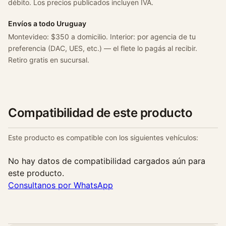
1
débito. Los precios publicados incluyen IVA.
.
Envíos a todo Uruguay
4
Montevideo: $350 a domicilio. Interior: por agencia de tu
/
preferencia (DAC, UES, etc.) — el flete lo pagás al recibir.
1
Retiro gratis en sucursal.
.
5
2
0
0
Compatibilidad de este producto
8
/
Este producto es compatible con los siguientes vehículos:
2
0
No hay datos de compatibilidad cargados aún para
1
este producto.
6
Consultanos por WhatsApp
c
a
n