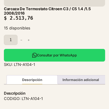
Carcaza De Termostato Citroen C3 / C5 1.4 /1.5
2008/2016
$
2.513,76
15 disponibles
C
−
+
a
r
c
Consultar por WhatsApp
a
SKU:
LTN-A104-1
z
a
D
Descripción
Información adicional
e
T
Descripción
e
CODIGO: LTN-A104-1
r
m