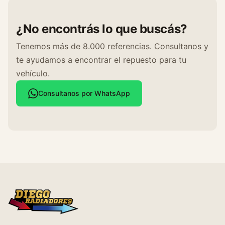
t
i
¿No encontrás lo que buscás?
d
a
Tenemos más de 8.000 referencias. Consultanos y
d
te ayudamos a encontrar el repuesto para tu
vehículo.
Consultanos por WhatsApp