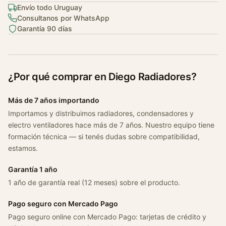
Envío todo Uruguay
o
Consultanos por WhatsApp
s
Garantía 90 días
t
a
t
o
¿Por qué comprar en Diego Radiadores?
C
i
Más de 7 años importando
t
Importamos y distribuimos radiadores, condensadores y
r
electro ventiladores hace más de 7 años. Nuestro equipo tiene
o
formación técnica — si tenés dudas sobre compatibilidad,
e
estamos.
n
C
Garantía 1 año
3
1 año de garantía real (12 meses) sobre el producto.
/
C
Pago seguro con Mercado Pago
5
Pago seguro online con Mercado Pago: tarjetas de crédito y