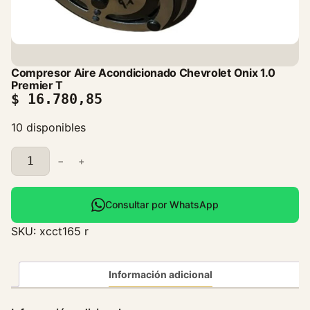
Compresor Aire Acondicionado Chevrolet Onix 1.0
Premier T
$
16.780,85
10 disponibles
C
−
+
o
m
p
Consultar por WhatsApp
r
SKU:
xcct165 r
e
s
o
Información adicional
r
A