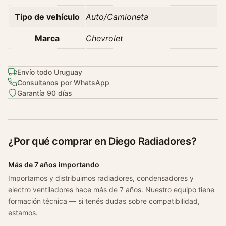
v
Tipo de vehículo
Auto/Camioneta
r
o
Marca
Chevrolet
l
e
t
Envío todo Uruguay
Consultanos por WhatsApp
O
Garantía 90 días
n
i
x
1
¿Por qué comprar en Diego Radiadores?
.
0
Más de 7 años importando
P
Importamos y distribuimos radiadores, condensadores y
r
electro ventiladores hace más de 7 años. Nuestro equipo tiene
e
formación técnica — si tenés dudas sobre compatibilidad,
m
estamos.
i