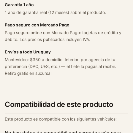
e
Garantía 1 año
r
1 año de garantía real (12 meses) sobre el producto.
T
c
Pago seguro con Mercado Pago
a
Pago seguro online con Mercado Pago: tarjetas de crédito y
n
débito. Los precios publicados incluyen IVA.
t
i
Envíos a todo Uruguay
d
Montevideo: $350 a domicilio. Interior: por agencia de tu
a
preferencia (DAC, UES, etc.) — el flete lo pagás al recibir.
d
Retiro gratis en sucursal.
Compatibilidad de este producto
Este producto es compatible con los siguientes vehículos:
No hay datos de compatibilidad cargados aún para