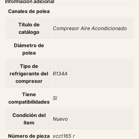
Información adicional
i
Canales de polea
r
e
Título de
A
Compresor Aire Acondicionado
catálogo
c
o
Diámetro de
n
polea
d
i
Tipo de
c
refrigerante del
R134A
i
compresor
o
n
Tiene
Sí
a
compatibilidades
d
Condición del
o
Nuevo
ítem
C
h
Número de pieza
xcct165 r
e