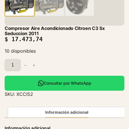
Compresor Aire Acondicionado Citroen C3 Sx
Seduccion 2011
$
17.473,74
10 disponibles
C
−
+
o
m
p
Consultar por WhatsApp
r
SKU:
XCCI52
e
s
o
Información adicional
r
A
Información adicional