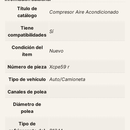
i
Título de
r
Compresor Aire Acondicionado
catálogo
e
A
Tiene
c
Sí
compatibilidades
o
n
Condición del
Nuevo
d
ítem
i
c
Número de pieza
Xcpe59 r
i
o
Tipo de vehículo
Auto/Camioneta
n
Canales de polea
a
d
Diámetro de
o
polea
C
i
Tipo de
t