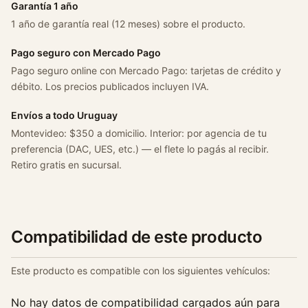
0
Garantía 1 año
1
1 año de garantía real (12 meses) sobre el producto.
1
c
Pago seguro con Mercado Pago
a
Pago seguro online con Mercado Pago: tarjetas de crédito y
n
débito. Los precios publicados incluyen IVA.
t
i
Envíos a todo Uruguay
d
Montevideo: $350 a domicilio. Interior: por agencia de tu
a
preferencia (DAC, UES, etc.) — el flete lo pagás al recibir.
d
Retiro gratis en sucursal.
Compatibilidad de este producto
Este producto es compatible con los siguientes vehículos:
No hay datos de compatibilidad cargados aún para