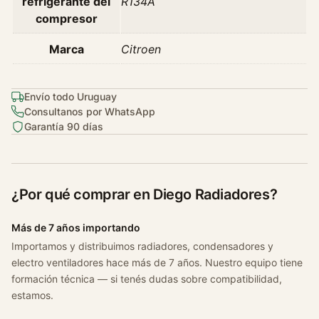
refrigerante del
R134A
r
compresor
o
e
Marca
Citroen
n
C
3
Envío todo Uruguay
Consultanos por WhatsApp
S
Garantía 90 días
x
S
e
d
¿Por qué comprar en Diego Radiadores?
u
c
Más de 7 años importando
c
Importamos y distribuimos radiadores, condensadores y
i
electro ventiladores hace más de 7 años. Nuestro equipo tiene
o
formación técnica — si tenés dudas sobre compatibilidad,
n
estamos.
2