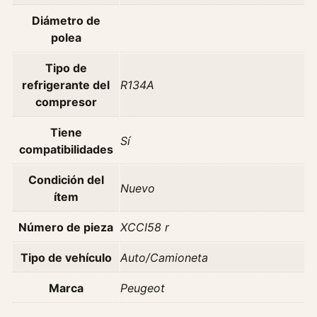
o
Diámetro de
n
polea
d
i
Tipo de
c
refrigerante del
R134A
i
compresor
o
n
Tiene
Sí
a
compatibilidades
d
Condición del
o
Nuevo
ítem
P
e
Número de pieza
XCCI58 r
u
g
Tipo de vehículo
Auto/Camioneta
e
o
Marca
Peugeot
t