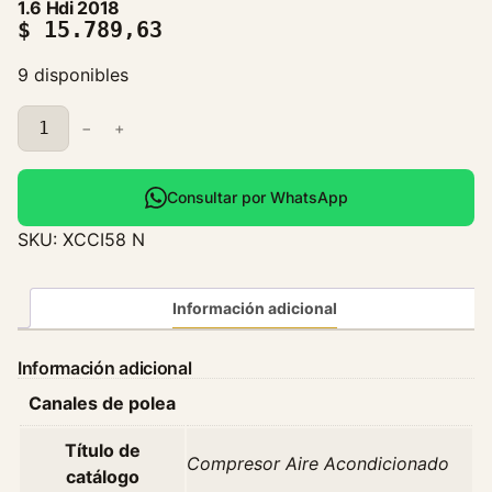
1.6 Hdi 2018
$
15.789,63
9 disponibles
C
−
+
o
m
p
Consultar por WhatsApp
r
SKU:
XCCI58 N
e
s
o
Información adicional
r
A
Información adicional
i
Canales de polea
r
e
Título de
A
Compresor Aire Acondicionado
catálogo
c