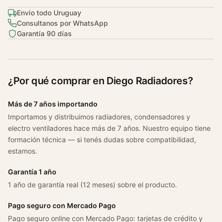
P
a
Envío todo Uruguay
Consultanos por WhatsApp
r
Garantía 90 días
t
n
e
r
¿Por qué comprar en Diego Radiadores?
K
9
Más de 7 años importando
1
Importamos y distribuimos radiadores, condensadores y
.
electro ventiladores hace más de 7 años. Nuestro equipo tiene
6
formación técnica — si tenés dudas sobre compatibilidad,
H
estamos.
d
i
Garantía 1 año
2
1 año de garantía real (12 meses) sobre el producto.
0
1
Pago seguro con Mercado Pago
8
Pago seguro online con Mercado Pago: tarjetas de crédito y