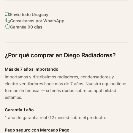
5
-
Envío todo Uruguay
2
Consultanos por WhatsApp
Garantía 90 días
0
1
0
c
¿Por qué comprar en Diego Radiadores?
a
n
Más de 7 años importando
t
Importamos y distribuimos radiadores, condensadores y
i
electro ventiladores hace más de 7 años. Nuestro equipo tiene
d
formación técnica — si tenés dudas sobre compatibilidad,
a
estamos.
d
Garantía 1 año
1 año de garantía real (12 meses) sobre el producto.
Pago seguro con Mercado Pago