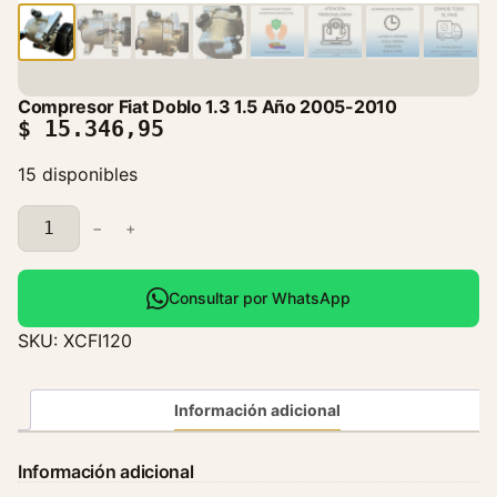
Compresor Fiat Doblo 1.3 1.5 Año 2005-2010
$
15.346,95
15 disponibles
C
−
+
o
m
p
Consultar por WhatsApp
r
SKU:
XCFI120
e
s
o
Información adicional
r
F
Información adicional
i