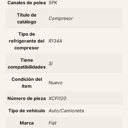
Canales de polea
5PK
a
t
Título de
D
Compresor
catálogo
o
b
Tipo de
l
refrigerante del
R134A
o
compresor
1
.
Tiene
Sí
3
compatibilidades
1
.
Condición del
Nuevo
5
ítem
A
Número de pieza
XCFI120
ñ
o
Tipo de vehículo
Auto/Camioneta
2
0
Marca
Fiat
0