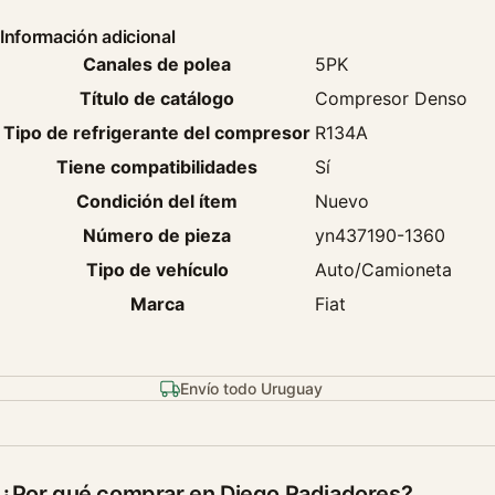
Información adicional
Canales de polea
5PK
Título de catálogo
Compresor Denso
Tipo de refrigerante del compresor
R134A
Tiene compatibilidades
Sí
Condición del ítem
Nuevo
Número de pieza
yn437190-1360
Tipo de vehículo
Auto/Camioneta
Marca
Fiat
Envío todo Uruguay
¿Por qué comprar en Diego Radiadores?