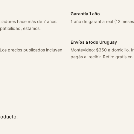
n
s
Garantía 1 año
o
tiladores hace más de 7 años.
1 año de garantía real (12 meses
c
patibilidad, estamos.
a
n
Envíos a todo Uruguay
t
 Los precios publicados incluyen
Montevideo: $350 a domicilio. In
i
pagás al recibir. Retiro gratis en
d
a
d
roducto.