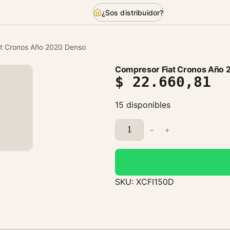
¿Sos distribuidor?
at Cronos Año 2020 Denso
Compresor Fiat Cronos Año 
$
22.660,81
15 disponibles
C
−
+
o
m
p
r
SKU:
XCFI150D
e
s
o
r