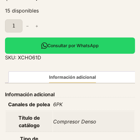
15 disponibles
C
−
+
o
m
p
Consultar por WhatsApp
r
SKU:
XCHO61D
e
s
o
Información adicional
r
H
Información adicional
o
Canales de polea
6PK
n
d
Título de
a
Compresor Denso
catálogo
H
r
Tipo de