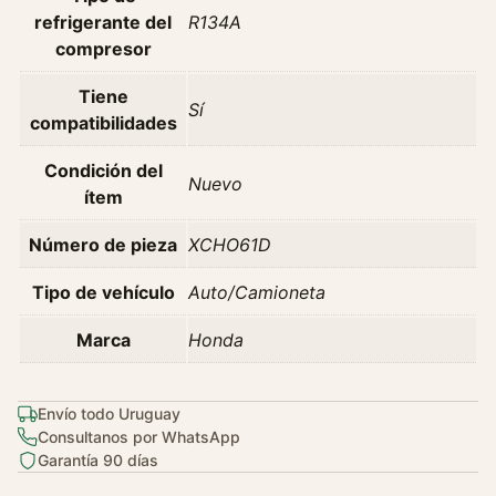
v
refrigerante del
R134A
H
compresor
r
-
Tiene
Sí
v
compatibilidades
1
.
Condición del
Nuevo
8
ítem
5
Número de pieza
XCHO61D
C
/
Tipo de vehículo
Auto/Camioneta
a
A
Marca
Honda
ñ
o
2
Envío todo Uruguay
0
Consultanos por WhatsApp
Garantía 90 días
1
5