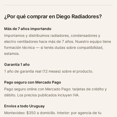
-
2
¿Por qué comprar en Diego Radiadores?
0
1
Más de 7 años importando
9
Importamos y distribuimos radiadores, condensadores y
D
electro ventiladores hace más de 7 años. Nuestro equipo tiene
e
formación técnica — si tenés dudas sobre compatibilidad,
n
estamos.
s
o
Garantía 1 año
c
1 año de garantía real (12 meses) sobre el producto.
a
n
Pago seguro con Mercado Pago
t
Pago seguro online con Mercado Pago: tarjetas de crédito y
i
débito. Los precios publicados incluyen IVA.
d
a
Envíos a todo Uruguay
d
Montevideo: $350 a domicilio. Interior: por agencia de tu