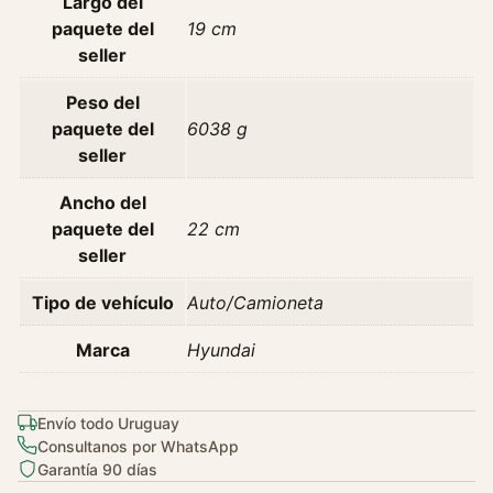
Largo del
1
paquete del
19 cm
1
seller
c
a
Peso del
n
paquete del
6038 g
t
seller
i
d
Ancho del
a
paquete del
22 cm
d
seller
Tipo de vehículo
Auto/Camioneta
Marca
Hyundai
Envío todo Uruguay
Consultanos por WhatsApp
Garantía 90 días