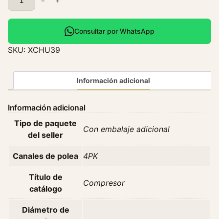
−
+
o
m
p
Consultar por WhatsApp
r
SKU:
XCHU39
e
s
o
Información adicional
r
H
Información adicional
y
Tipo de paquete
u
Con embalaje adicional
del seller
n
d
Canales de polea
4PK
a
i
Título de
Compresor
P
catálogo
o
r
Diámetro de
t