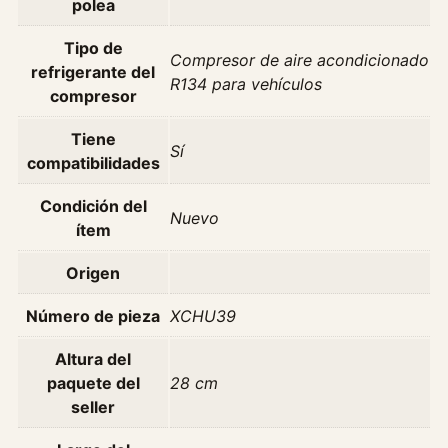
polea
e
r
Tipo de
Compresor de aire acondicionado
H
refrigerante del
R134 para vehículos
1
compresor
0
Tiene
0
Sí
compatibilidades
2
.
Condición del
5
Nuevo
ítem
T
d
Origen
2
0
Número de pieza
XCHU39
0
Altura del
5
paquete del
28 cm
-
seller
2
0