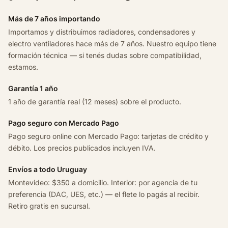
0
1
Más de 7 años importando
1
Importamos y distribuimos radiadores, condensadores y
-
electro ventiladores hace más de 7 años. Nuestro equipo tiene
2
formación técnica — si tenés dudas sobre compatibilidad,
0
estamos.
1
3
Garantía 1 año
c
1 año de garantía real (12 meses) sobre el producto.
a
Pago seguro con Mercado Pago
n
Pago seguro online con Mercado Pago: tarjetas de crédito y
t
débito. Los precios publicados incluyen IVA.
i
d
Envíos a todo Uruguay
a
Montevideo: $350 a domicilio. Interior: por agencia de tu
d
preferencia (DAC, UES, etc.) — el flete lo pagás al recibir.
Retiro gratis en sucursal.