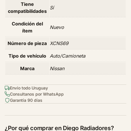
Tiene
n
Sí
compatibilidades
V
e
Condición del
Nuevo
r
ítem
s
a
Número de pieza
XCNS69
1
.
Tipo de vehículo
Auto/Camioneta
6
Marca
Nissan
N
a
f
Envío todo Uruguay
t
Consultanos por WhatsApp
a
Garantía 90 días
A
ñ
o
2
¿Por qué comprar en Diego Radiadores?