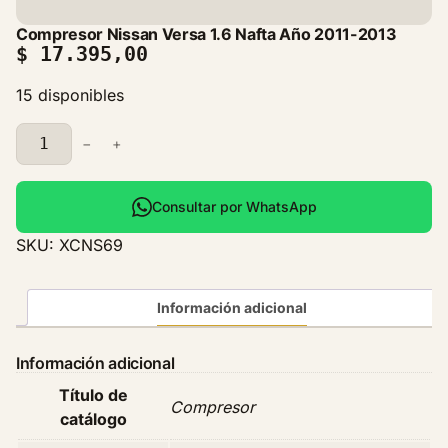
Compresor Nissan Versa 1.6 Nafta Año 2011-2013
$
17.395,00
15 disponibles
C
−
+
o
m
p
Consultar por WhatsApp
r
SKU:
XCNS69
e
s
o
Información adicional
r
N
Información adicional
i
Título de
s
Compresor
catálogo
s
a