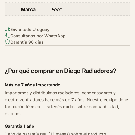
1
2
Marca
Ford
c
a
Envío todo Uruguay
n
Consultanos por WhatsApp
t
Garantía 90 días
i
d
a
d
¿Por qué comprar en Diego Radiadores?
Más de 7 años importando
Importamos y distribuimos radiadores, condensadores y
electro ventiladores hace más de 7 años. Nuestro equipo tiene
formación técnica — si tenés dudas sobre compatibilidad,
estamos.
Garantía 1 año
1 año de garantía real (12 meses) sobre el producto.