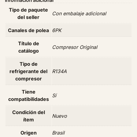
r
Tipo de paquete
i
Con embalaje adicional
del seller
g
i
Canales de polea
6PK
n
a
Título de
Compresor Original
l
catálogo
F
o
Tipo de
r
refrigerante del
R134A
d
compresor
E
c
Tiene
Sí
o
compatibilidades
s
Condición del
p
Nuevo
ítem
o
r
Origen
Brasil
t