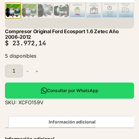
Compresor Original Ford Ecosport 1.6 Zetec Año
2006-2012
$
23.972,14
5 disponibles
C
−
+
o
m
p
Consultar por WhatsApp
r
SKU:
XCFO159V
e
s
o
Información adicional
r
O
Información adicional