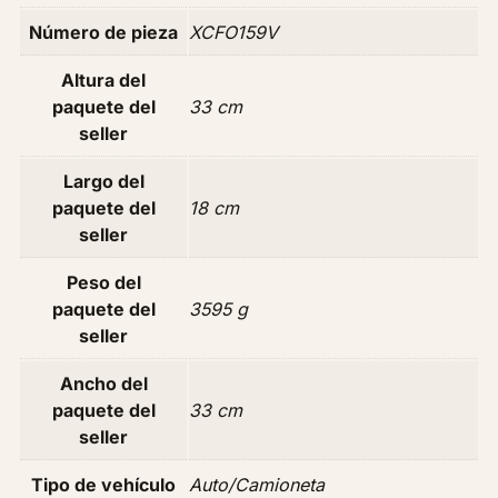
1
Número de pieza
XCFO159V
.
6
Altura del
Z
paquete del
33 cm
e
seller
t
Largo del
e
paquete del
18 cm
c
seller
A
ñ
Peso del
o
paquete del
3595 g
2
seller
0
0
Ancho del
6
paquete del
33 cm
-
seller
2
0
Tipo de vehículo
Auto/Camioneta