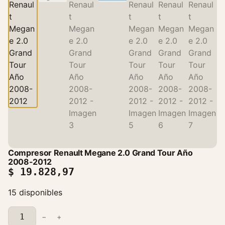
Compresor Renault Megane 2.0 Grand Tour Año
2008-2012
$
19.828,97
15 disponibles
C
−
+
o