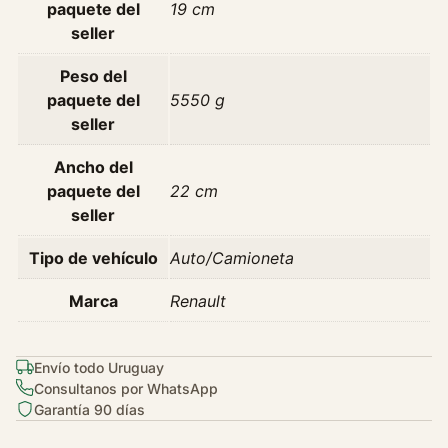
paquete del
19 cm
0
seller
8
-
Peso del
2
paquete del
5550 g
0
seller
1
2
Ancho del
c
paquete del
22 cm
a
seller
n
t
Tipo de vehículo
Auto/Camioneta
i
Marca
Renault
d
a
d
Envío todo Uruguay
Consultanos por WhatsApp
Garantía 90 días