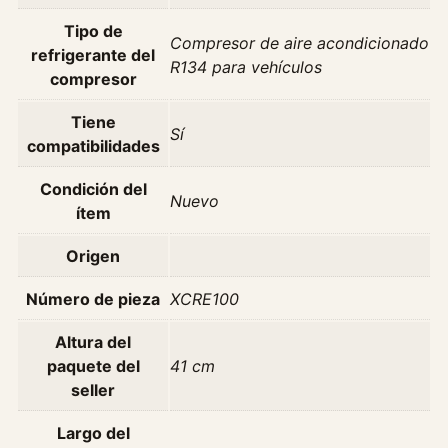
n
e
Tipo de
Compresor de aire acondicionado
2
refrigerante del
R134 para vehículos
.
compresor
0
Tiene
G
Sí
compatibilidades
r
a
Condición del
n
Nuevo
ítem
d
T
Origen
o
u
Número de pieza
XCRE100
r
Altura del
A
paquete del
41 cm
ñ
seller
o
2
Largo del
0