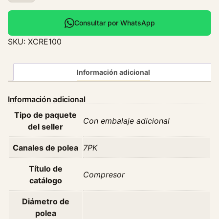
m
p
Consultar por WhatsApp
r
SKU:
XCRE100
e
s
o
Información adicional
r
R
Información adicional
e
Tipo de paquete
n
Con embalaje adicional
del seller
a
u
Canales de polea
7PK
l
t
Título de
Compresor
M
catálogo
e
g
Diámetro de
a
polea