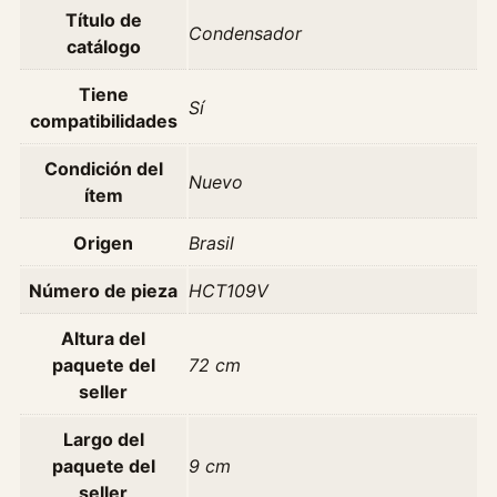
e
Título de
v
Condensador
catálogo
r
o
Tiene
Sí
l
compatibilidades
e
t
Condición del
Nuevo
C
ítem
e
l
Origen
Brasil
t
Número de pieza
HCT109V
a
S
Altura del
t
paquete del
72 cm
d
seller
-
n
Largo del
a
paquete del
9 cm
f
seller