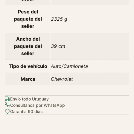
-
5
Peso del
p
paquete del
2325 g
A
seller
ñ
Ancho del
o
paquete del
39 cm
2
seller
0
1
Tipo de vehículo
Auto/Camioneta
5
c
Marca
Chevrolet
a
n
t
Envío todo Uruguay
i
Consultanos por WhatsApp
d
Garantía 90 días
a
d