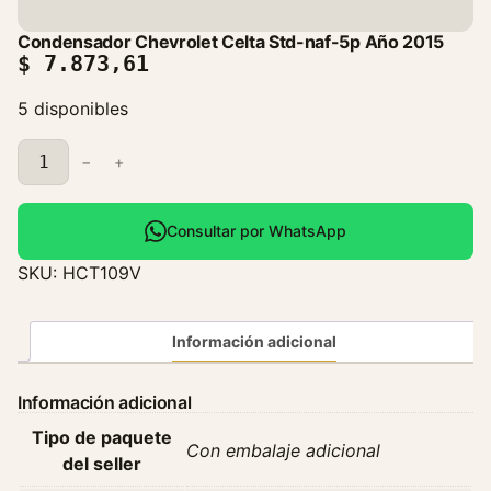
Condensador Chevrolet Celta Std-naf-5p Año 2015
$
7.873,61
5 disponibles
C
−
+
o
n
d
Consultar por WhatsApp
e
SKU:
HCT109V
n
s
a
Información adicional
d
o
Información adicional
r
Tipo de paquete
C
Con embalaje adicional
del seller
h