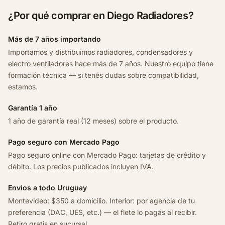
C
¿Por qué comprar en Diego Radiadores?
/
a
Más de 7 años importando
2
Importamos y distribuimos radiadores, condensadores y
0
electro ventiladores hace más de 7 años. Nuestro equipo tiene
1
formación técnica — si tenés dudas sobre compatibilidad,
2
estamos.
c
a
Garantía 1 año
n
1 año de garantía real (12 meses) sobre el producto.
t
i
Pago seguro con Mercado Pago
d
Pago seguro online con Mercado Pago: tarjetas de crédito y
a
débito. Los precios publicados incluyen IVA.
d
Envíos a todo Uruguay
Montevideo: $350 a domicilio. Interior: por agencia de tu
preferencia (DAC, UES, etc.) — el flete lo pagás al recibir.
Retiro gratis en sucursal.