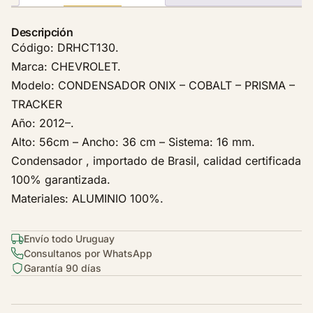
d
o
Descripción
r
Código: DRHCT130.
C
Marca: CHEVROLET.
h
Modelo: CONDENSADOR ONIX – COBALT – PRISMA –
e
TRACKER
v
Año: 2012–.
r
o
Alto: 56cm – Ancho: 36 cm – Sistema: 16 mm.
l
Condensador , importado de Brasil, calidad certificada
e
100% garantizada.
t
Materiales: ALUMINIO 100%.
O
n
Envío todo Uruguay
i
Consultanos por WhatsApp
x
Garantía 90 días
1
.
4