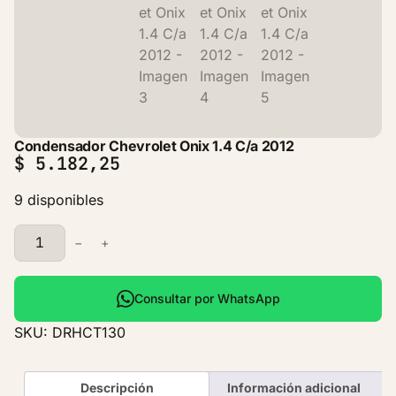
Condensador Chevrolet Onix 1.4 C/a 2012
$
5.182,25
9 disponibles
C
−
+
o
n
d
Consultar por WhatsApp
e
SKU:
DRHCT130
n
s
a
Descripción
Información adicional