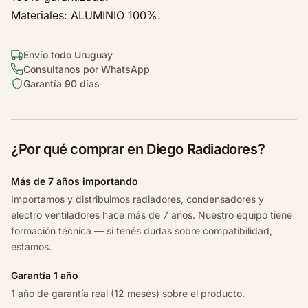
e
Materiales: ALUMINIO 100%.
t
P
Envío todo Uruguay
r
Consultanos por WhatsApp
i
Garantía 90 días
s
m
a
L
¿Por qué comprar en Diego Radiadores?
t
L
Más de 7 años importando
t
Importamos y distribuimos radiadores, condensadores y
z
electro ventiladores hace más de 7 años. Nuestro equipo tiene
1
formación técnica — si tenés dudas sobre compatibilidad,
.
estamos.
4
2
Garantía 1 año
0
1 año de garantía real (12 meses) sobre el producto.
1