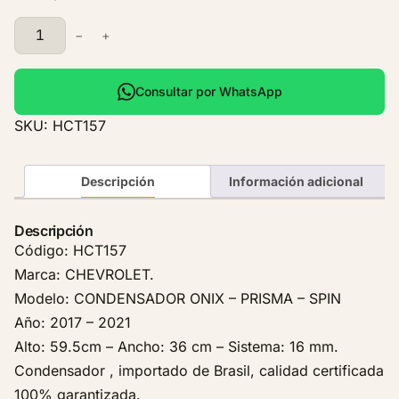
C
−
+
o
n
d
Consultar por WhatsApp
e
SKU:
HCT157
n
s
a
Descripción
Información adicional
d
o
Descripción
r
Código: HCT157
C
Marca: CHEVROLET.
h
Modelo: CONDENSADOR ONIX – PRISMA – SPIN
e
Año: 2017 – 2021
v
Alto: 59.5cm – Ancho: 36 cm – Sistema: 16 mm.
r
o
Condensador , importado de Brasil, calidad certificada
l
100% garantizada.