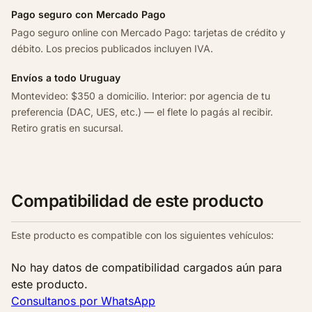
Pago seguro con Mercado Pago
7
2
Pago seguro online con Mercado Pago: tarjetas de crédito y
0
débito. Los precios publicados incluyen IVA.
2
Envíos a todo Uruguay
1
Montevideo: $350 a domicilio. Interior: por agencia de tu
c
preferencia (DAC, UES, etc.) — el flete lo pagás al recibir.
a
Retiro gratis en sucursal.
n
t
i
d
Compatibilidad de este producto
a
d
Este producto es compatible con los siguientes vehículos:
No hay datos de compatibilidad cargados aún para
este producto.
Consultanos por WhatsApp