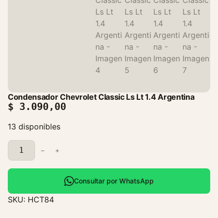
Condensador Chevrolet Classic Ls Lt 1.4 Argentina
$
3.090,00
13 disponibles
C
−
+
o
n
d
Consultar por WhatsApp
e
SKU:
HCT84
n
s