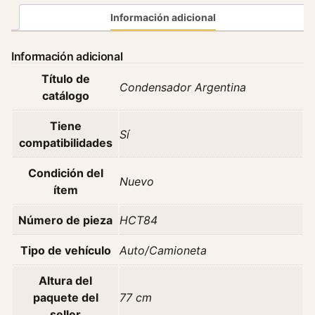
a
Información adicional
d
o
Información adicional
r
Título de
C
Condensador Argentina
catálogo
h
e
Tiene
v
Sí
compatibilidades
r
o
Condición del
Nuevo
l
ítem
e
t
Número de pieza
HCT84
C
l
Tipo de vehículo
Auto/Camioneta
a
Altura del
s
paquete del
77 cm
s
seller