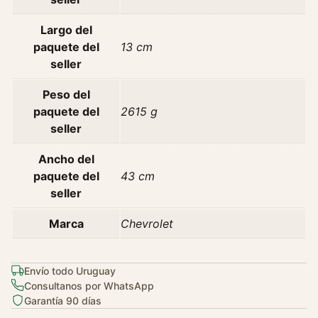
i
c
Largo del
L
paquete del
13 cm
s
seller
L
t
Peso del
1
paquete del
2615 g
.
seller
4
A
Ancho del
r
paquete del
43 cm
g
seller
e
Marca
Chevrolet
n
t
i
Envío todo Uruguay
n
Consultanos por WhatsApp
a
Garantía 90 días
c