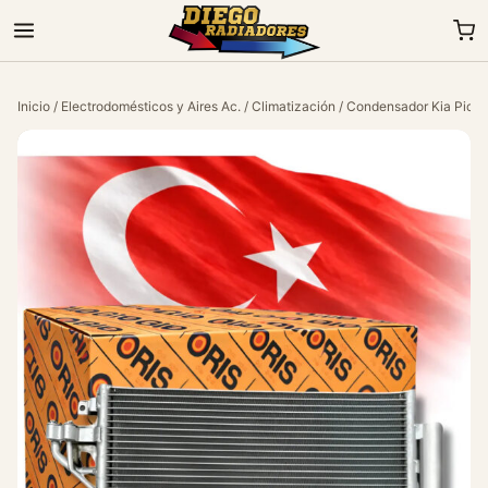
Inicio
/
Electrodomésticos y Aires Ac.
/
Climatización
/ Condensador Kia Picant