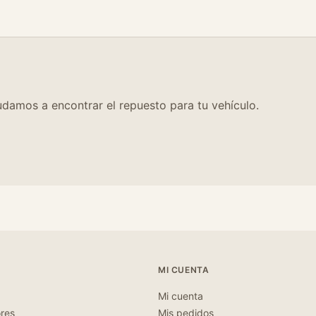
c
a
n
t
i
d
a
damos a encontrar el repuesto para tu vehículo.
d
MI CUENTA
Mi cuenta
ores
Mis pedidos