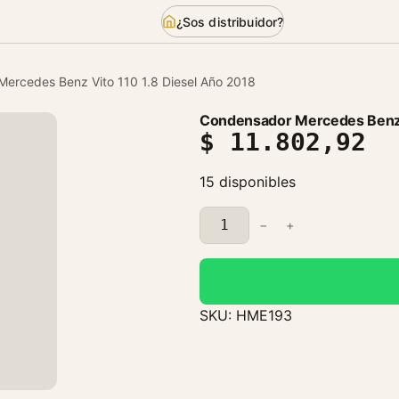
¿Sos distribuidor?
ercedes Benz Vito 110 1.8 Diesel Año 2018
Condensador Mercedes Benz V
$
11.802,92
15 disponibles
C
−
+
o
n
d
e
SKU:
HME193
n
s
a
d