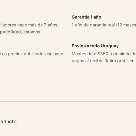
1
0
Garantía 1 año
1
tiladores hace más de 7 años.
1 año de garantía real (12 meses
.
patibilidad, estamos.
8
D
Envíos a todo Uruguay
i
 Los precios publicados incluyen
Montevideo: $350 a domicilio. In
e
pagás al recibir. Retiro gratis en
s
e
l
A
ñ
o
2
0
roducto.
1
8