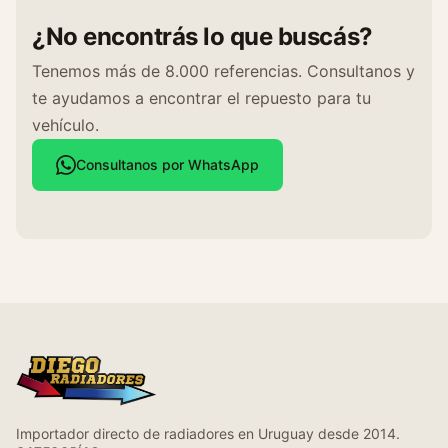
i
¿No encontrás lo que buscás?
d
a
Tenemos más de 8.000 referencias. Consultanos y
d
te ayudamos a encontrar el repuesto para tu
vehículo.
Consultanos por WhatsApp
Importador directo de radiadores en Uruguay desde 2014.