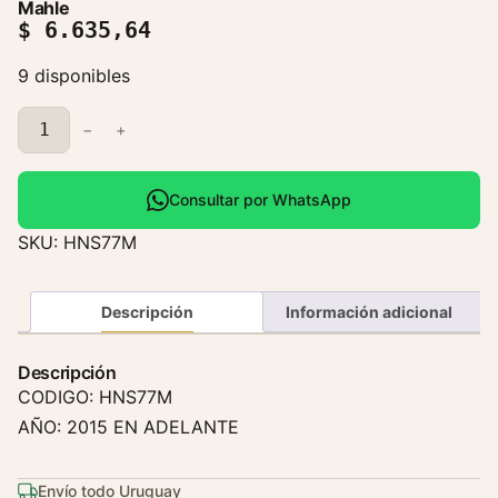
Mahle
$
6.635,64
9 disponibles
C
−
+
o
n
d
Consultar por WhatsApp
e
SKU:
HNS77M
n
s
a
Descripción
Información adicional
d
o
Descripción
r
CODIGO: HNS77M
N
AÑO: 2015 EN ADELANTE
i
s
s
Envío todo Uruguay