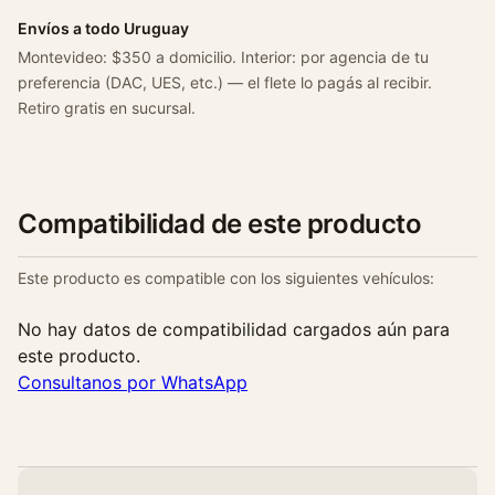
4
C
Envíos a todo Uruguay
i
Montevideo: $350 a domicilio. Interior: por agencia de tu
l
preferencia (DAC, UES, etc.) — el flete lo pagás al recibir.
i
Retiro gratis en sucursal.
n
d
r
o
Compatibilidad de este producto
s
M
Este producto es compatible con los siguientes vehículos:
a
h
No hay datos de compatibilidad cargados aún para
l
este producto.
e
Consultanos por WhatsApp
c
a
n
t