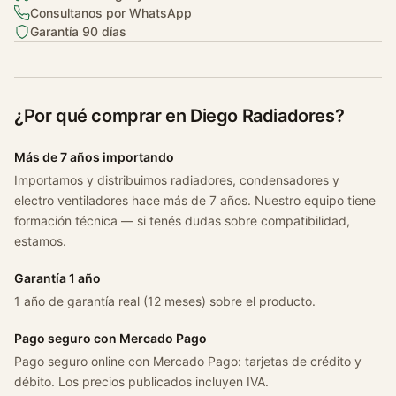
Consultanos por WhatsApp
a
Garantía 90 días
n
V
e
r
¿Por qué comprar en Diego Radiadores?
s
a
Más de 7 años importando
S
Importamos y distribuimos radiadores, condensadores y
e
electro ventiladores hace más de 7 años. Nuestro equipo tiene
n
formación técnica — si tenés dudas sobre compatibilidad,
s
estamos.
e
1
Garantía 1 año
.
1 año de garantía real (12 meses) sobre el producto.
6
C
Pago seguro con Mercado Pago
/
Pago seguro online con Mercado Pago: tarjetas de crédito y
a
débito. Los precios publicados incluyen IVA.