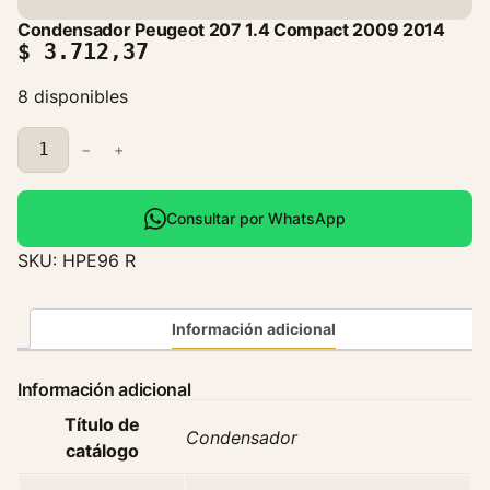
Condensador Peugeot 207 1.4 Compact 2009 2014
$
3.712,37
8 disponibles
C
−
+
o
n
d
Consultar por WhatsApp
e
SKU:
HPE96 R
n
s
a
Información adicional
d
o
Información adicional
r
Título de
P
Condensador
catálogo
e
u