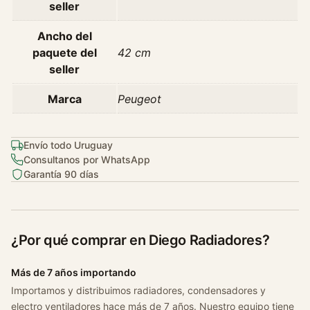
seller
0
9
Ancho del
2
paquete del
42 cm
0
seller
1
Marca
Peugeot
4
c
a
Envío todo Uruguay
n
Consultanos por WhatsApp
t
Garantía 90 días
i
d
a
d
¿Por qué comprar en Diego Radiadores?
Más de 7 años importando
Importamos y distribuimos radiadores, condensadores y
electro ventiladores hace más de 7 años. Nuestro equipo tiene