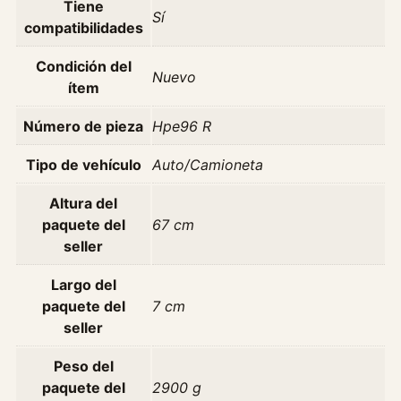
Tiene
g
Sí
compatibilidades
e
o
Condición del
Nuevo
t
ítem
2
0
Número de pieza
Hpe96 R
7
1
Tipo de vehículo
Auto/Camioneta
.
Altura del
4
paquete del
67 cm
C
seller
o
m
Largo del
p
paquete del
7 cm
a
seller
c
t
Peso del
2
paquete del
2900 g
0