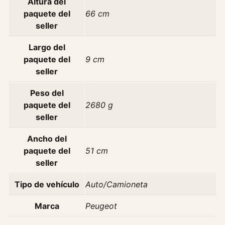
Altura del
r
paquete del
66 cm
e
seller
8
2
Largo del
h
paquete del
9 cm
p
seller
F
Peso del
u
paquete del
2680 g
l
seller
l
A
Ancho del
ñ
paquete del
51 cm
o
seller
2
0
Tipo de vehículo
Auto/Camioneta
2
1
Marca
Peugeot
c