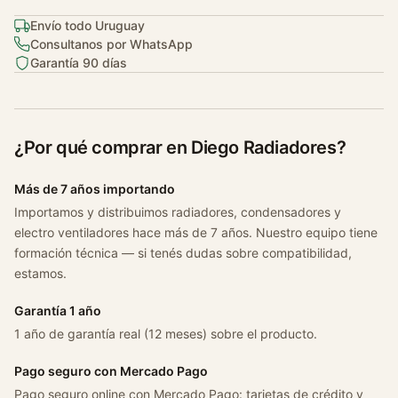
a
n
Envío todo Uruguay
t
Consultanos por WhatsApp
Garantía 90 días
i
d
a
d
¿Por qué comprar en Diego Radiadores?
Más de 7 años importando
Importamos y distribuimos radiadores, condensadores y
electro ventiladores hace más de 7 años. Nuestro equipo tiene
formación técnica — si tenés dudas sobre compatibilidad,
estamos.
Garantía 1 año
1 año de garantía real (12 meses) sobre el producto.
Pago seguro con Mercado Pago
Pago seguro online con Mercado Pago: tarjetas de crédito y