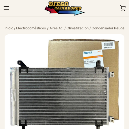
Inicio
/
Electrodomésticos y Aires Ac.
/
Climatización
/ Condensador Peugeot 2