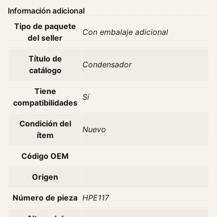
o
Información adicional
r
Tipo de paquete
P
Con embalaje adicional
del seller
e
u
Título de
g
Condensador
catálogo
e
o
Tiene
Sí
t
compatibilidades
2
0
Condición del
Nuevo
8
ítem
1
.
Código OEM
2
Origen
A
l
Número de pieza
HPE117
l
u