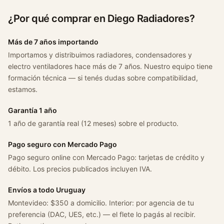
l
¿Por qué comprar en Diego Radiadores?
l
a
Más de 7 años importando
1
.
Importamos y distribuimos radiadores, condensadores y
electro ventiladores hace más de 7 años. Nuestro equipo tiene
8
formación técnica — si tenés dudas sobre compatibilidad,
L
estamos.
x
2
Garantía 1 año
0
1 año de garantía real (12 meses) sobre el producto.
1
5
Pago seguro con Mercado Pago
/
Pago seguro online con Mercado Pago: tarjetas de crédito y
2
débito. Los precios publicados incluyen IVA.
0
1
Envíos a todo Uruguay
8
Montevideo: $350 a domicilio. Interior: por agencia de tu
c
preferencia (DAC, UES, etc.) — el flete lo pagás al recibir.
a