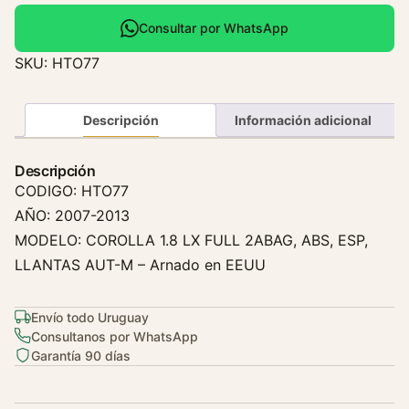
n
d
Consultar por WhatsApp
e
SKU:
HTO77
n
s
a
Descripción
Información adicional
d
o
Descripción
r
CODIGO: HTO77
T
AÑO: 2007-2013
o
MODELO: COROLLA 1.8 LX FULL 2ABAG, ABS, ESP,
y
LLANTAS AUT-M – Arnado en EEUU
o
t
a
Envío todo Uruguay
C
Consultanos por WhatsApp
o
Garantía 90 días
r
o