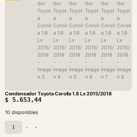
Condensador Toyota Corolla 1.8 Lx 2015/2018
$
5.653,44
10 disponibles
C
−
+
o