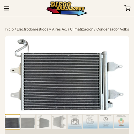
Inicio
/
Electrodomésticos y Aires Ac.
/
Climatización
/ Condensador Volkswag