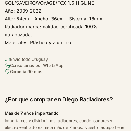
GOL/SAVEIRO/VOYAGE/FOX 1.6 HIGLINE
k
Año: 2009-2022
s
w
Alto: 54cm – Ancho: 36cm – Sistema: 16mm.
a
Radiador marca: calidad certificada 100%
g
garantizada.
e
Materiales: Plástico y aluminio.
n
S
Envío todo Uruguay
a
Consultanos por WhatsApp
v
Garantía 90 días
e
i
r
o
¿Por qué comprar en Diego Radiadores?
G
7
Más de 7 años importando
C
Importamos y distribuimos radiadores, condensadores y
r
electro ventiladores hace más de 7 años. Nuestro equipo tiene
o