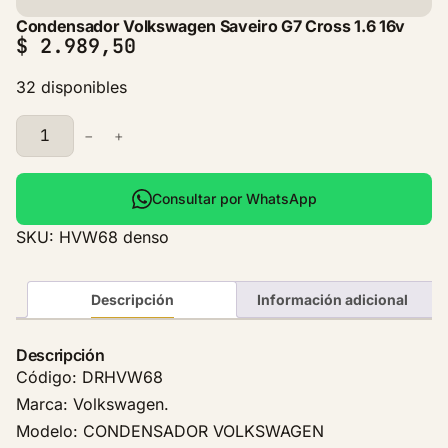
Condensador Volkswagen Saveiro G7 Cross 1.6 16v
$
2.989,50
32 disponibles
C
−
+
o
n
d
Consultar por WhatsApp
e
SKU:
HVW68 denso
n
s
a
Descripción
Información adicional
d
o
Descripción
r
Código: DRHVW68
V
Marca: Volkswagen.
o
Modelo: CONDENSADOR VOLKSWAGEN
l