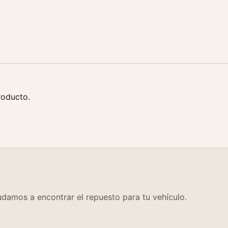
t
i
d
a
d
roducto.
damos a encontrar el repuesto para tu vehículo.