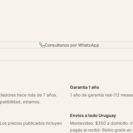
E
v
o
A
ñ
o
Consultanos por WhatsApp
2
0
1
4
N
e
Garantía 1 año
g
tiladores hace más de 7 años.
1 año de garantía real (12 meses
r
patibilidad, estamos.
o
c
Envíos a todo Uruguay
a
 Los precios publicados incluyen
Montevideo: $350 a domicilio. In
n
pagás al recibir. Retiro gratis en