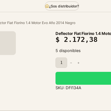
¿Sos distribuidor?
ctor Fiat Fiorino 1.4 Motor Evo Año 2014 Negro
Deflector Fiat Fiorino 1.4 Mo
$
2.172,38
5 disponibles
D
−
+
e
f
l
e
SKU:
DFI134A
c
t
o
r