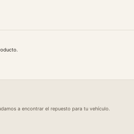
a
l
N
e
g
r
o
roducto.
c
a
n
t
i
d
a
d
damos a encontrar el repuesto para tu vehículo.