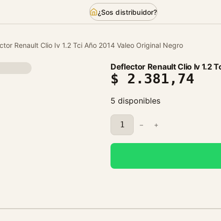
¿Sos distribuidor?
ctor Renault Clio Iv 1.2 Tci Año 2014 Valeo Original Negro
Deflector Renault Clio Iv 1.2 
$
2.381,74
5 disponibles
D
−
+
e
f
l
e
c
t
o
r