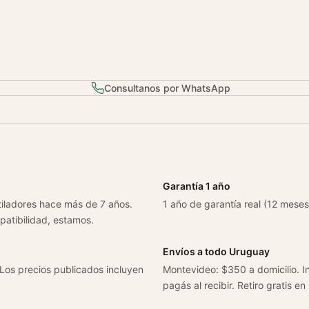
A
ñ
o
2
0
Consultanos por WhatsApp
1
4
V
a
l
e
Garantía 1 año
o
tiladores hace más de 7 años.
1 año de garantía real (12 meses
O
patibilidad, estamos.
r
i
Envíos a todo Uruguay
g
 Los precios publicados incluyen
Montevideo: $350 a domicilio. In
i
pagás al recibir. Retiro gratis en
n