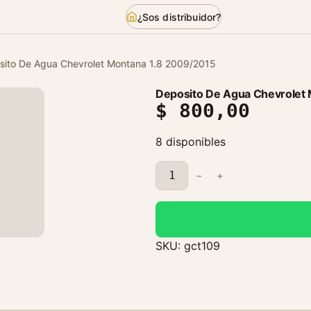
¿Sos distribuidor?
sito De Agua Chevrolet Montana 1.8 2009/2015
Deposito De Agua Chevrolet
$
800,00
8 disponibles
D
−
+
e
p
o
s
SKU:
gct109
i
t
o
D