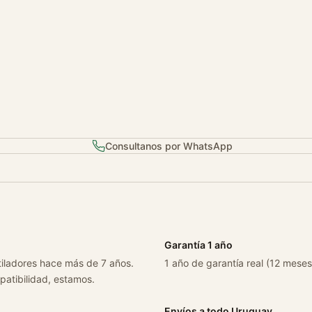
n
a
1
.
8
2
0
0
Consultanos por WhatsApp
9
/
2
0
1
5
Garantía 1 año
c
tiladores hace más de 7 años.
a
1 año de garantía real (12 meses
patibilidad, estamos.
n
t
Envíos a todo Uruguay