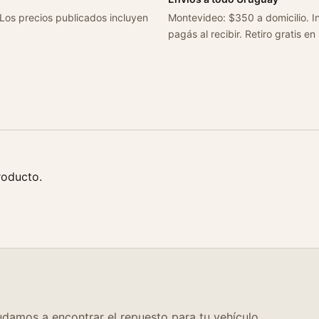
i
 Los precios publicados incluyen
Montevideo: $350 a domicilio. In
d
pagás al recibir. Retiro gratis en
a
d
roducto.
damos a encontrar el repuesto para tu vehículo.