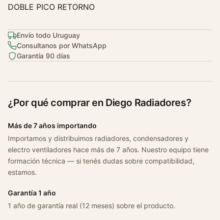
g
DOBLE PICO RETORNO
u
a
C
Envío todo Uruguay
Consultanos por WhatsApp
h
Garantía 90 días
e
v
r
o
¿Por qué comprar en Diego Radiadores?
l
e
Más de 7 años importando
t
Importamos y distribuimos radiadores, condensadores y
A
electro ventiladores hace más de 7 años. Nuestro equipo tiene
s
formación técnica — si tenés dudas sobre compatibilidad,
t
estamos.
r
a
Garantía 1 año
2
1 año de garantía real (12 meses) sobre el producto.
.