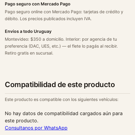
0
Pago seguro con Mercado Pago
C
Pago seguro online con Mercado Pago: tarjetas de crédito y
d
débito. Los precios publicados incluyen IVA.
N
a
Envíos a todo Uruguay
f
Montevideo: $350 a domicilio. Interior: por agencia de tu
t
preferencia (DAC, UES, etc.) — el flete lo pagás al recibir.
a
Retiro gratis en sucursal.
2
0
0
8
Compatibilidad de este producto
c
a
Este producto es compatible con los siguientes vehículos:
n
t
No hay datos de compatibilidad cargados aún para
i
este producto.
d
Consultanos por WhatsApp
a