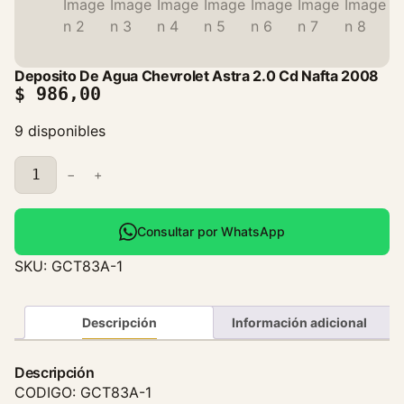
Deposito De Agua Chevrolet Astra 2.0 Cd Nafta 2008
$
986,00
9 disponibles
D
−
+
e
p
o
Consultar por WhatsApp
s
SKU:
GCT83A-1
i
t
o
Descripción
Información adicional
D
e
Descripción
A
CODIGO: GCT83A-1