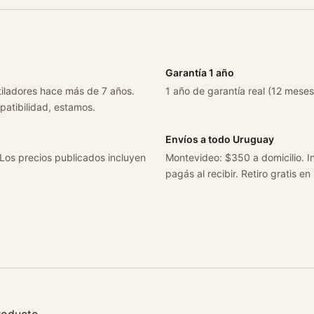
.
0
P
r
Garantía 1 año
e
tiladores hace más de 7 años.
1 año de garantía real (12 meses
m
patibilidad, estamos.
i
e
Envíos a todo Uruguay
r
 Los precios publicados incluyen
Montevideo: $350 a domicilio. In
C
pagás al recibir. Retiro gratis en
/
a
A
ñ
o
2
0
2