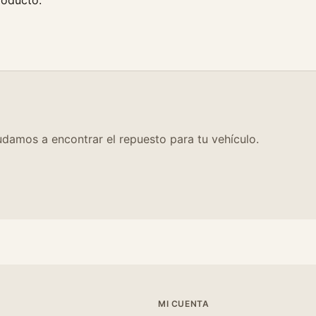
roducto.
0
c
a
n
t
i
d
a
d
damos a encontrar el repuesto para tu vehículo.
MI CUENTA