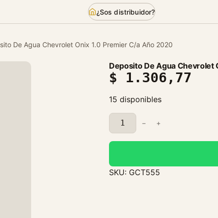
¿Sos distribuidor?
sito De Agua Chevrolet Onix 1.0 Premier C/a Año 2020
Deposito De Agua Chevrolet 
$
1.306,77
15 disponibles
D
−
+
e
p
o
s
SKU:
GCT555
i
t
o
D