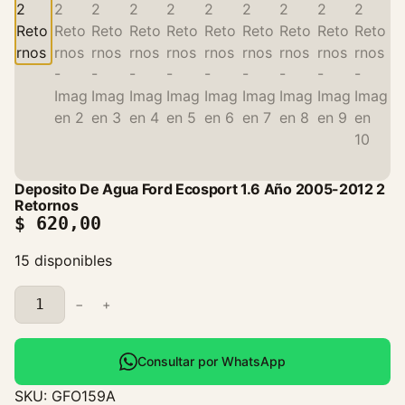
Deposito De Agua Ford Ecosport 1.6 Año 2005-2012 2
Retornos
$
620,00
15 disponibles
D
−
+
e
p
o
Consultar por WhatsApp
s
SKU:
GFO159A
i