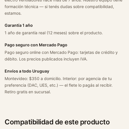
r
formación técnica — si tenés dudas sobre compatibilidad,
t
estamos.
1
.
Garantía 1 año
6
1 año de garantía real (12 meses) sobre el producto.
A
ñ
Pago seguro con Mercado Pago
o
Pago seguro online con Mercado Pago: tarjetas de crédito y
2
débito. Los precios publicados incluyen IVA.
0
0
Envíos a todo Uruguay
5
Montevideo: $350 a domicilio. Interior: por agencia de tu
-
preferencia (DAC, UES, etc.) — el flete lo pagás al recibir.
2
Retiro gratis en sucursal.
0
1
2
2
Compatibilidad de este producto
R