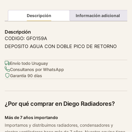
t
o
Descripción
Información adicional
D
e
Descripción
A
CODIGO: GFO159A
g
DEPOSITO AGUA CON DOBLE PICO DE RETORNO
u
a
F
Envío todo Uruguay
Consultanos por WhatsApp
o
Garantía 90 días
r
d
E
c
¿Por qué comprar en Diego Radiadores?
o
s
Más de 7 años importando
p
Importamos y distribuimos radiadores, condensadores y
o
electro ventiladores hace más de 7 años. Nuestro equipo tiene