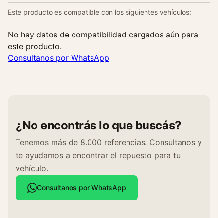
e
Este producto es compatible con los siguientes vehículos:
t
o
No hay datos de compatibilidad cargados aún para
r
este producto.
n
Consultanos por WhatsApp
o
s
c
a
n
¿No encontrás lo que buscás?
t
i
Tenemos más de 8.000 referencias. Consultanos y
d
te ayudamos a encontrar el repuesto para tu
a
vehículo.
d
Consultanos por WhatsApp