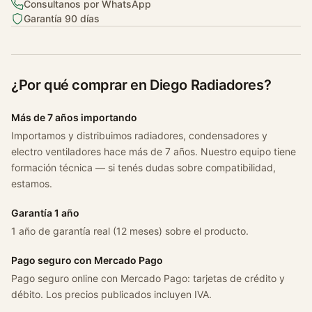
Consultanos por WhatsApp
l
Garantía 90 días
i
o
I
v
¿Por qué comprar en Diego Radiadores?
4
T
Más de 7 años importando
o
Importamos y distribuimos radiadores, condensadores y
d
electro ventiladores hace más de 7 años. Nuestro equipo tiene
o
formación técnica — si tenés dudas sobre compatibilidad,
s
estamos.
c
a
Garantía 1 año
n
1 año de garantía real (12 meses) sobre el producto.
t
Pago seguro con Mercado Pago
i
d
Pago seguro online con Mercado Pago: tarjetas de crédito y
a
débito. Los precios publicados incluyen IVA.
d