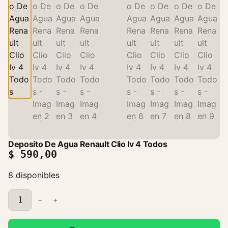
Deposito De Agua Renault Clio Iv 4 Todos
$
590,00
8 disponibles
D
−
+
e
p