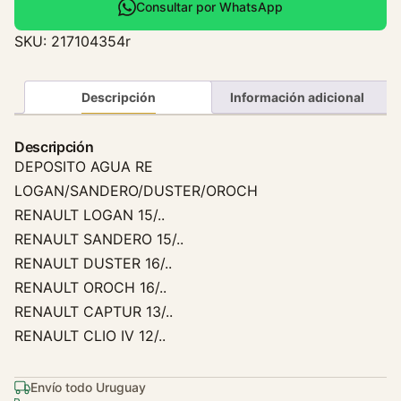
o
Consultar por WhatsApp
s
SKU:
217104354r
i
t
o
Descripción
Información adicional
D
e
Descripción
A
DEPOSITO AGUA RE
g
LOGAN/SANDERO/DUSTER/OROCH
u
RENAULT LOGAN 15/..
a
RENAULT SANDERO 15/..
R
RENAULT DUSTER 16/..
e
n
RENAULT OROCH 16/..
a
RENAULT CAPTUR 13/..
u
RENAULT CLIO IV 12/..
l
t
Envío todo Uruguay
C