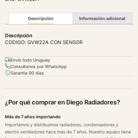
i
t
o
Descripción
Información adicional
D
e
Descripción
A
CODIGO: GVW22A CON SENSOR
g
u
Envío todo Uruguay
a
Consultanos por WhatsApp
V
Garantía 90 días
o
l
k
s
¿Por qué comprar en Diego Radiadores?
w
a
Más de 7 años importando
g
Importamos y distribuimos radiadores, condensadores y
e
electro ventiladores hace más de 7 años. Nuestro equipo tiene
n