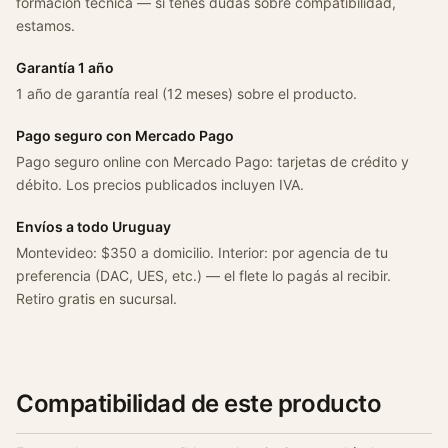
formación técnica — si tenés dudas sobre compatibilidad,
S
estamos.
a
v
Garantía 1 año
e
1 año de garantía real (12 meses) sobre el producto.
i
r
Pago seguro con Mercado Pago
o
Pago seguro online con Mercado Pago: tarjetas de crédito y
C
débito. Los precios publicados incluyen IVA.
o
Envíos a todo Uruguay
n
Montevideo: $350 a domicilio. Interior: por agencia de tu
S
preferencia (DAC, UES, etc.) — el flete lo pagás al recibir.
e
Retiro gratis en sucursal.
n
s
o
r
9
Compatibilidad de este producto
5
/