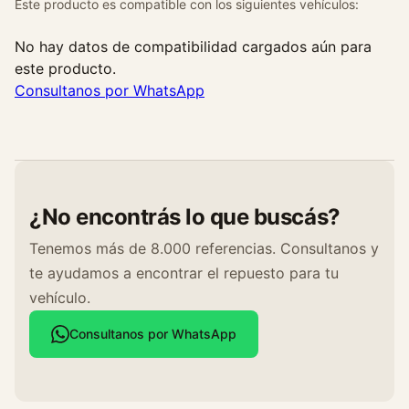
Este producto es compatible con los siguientes vehículos:
2
0
No hay datos de compatibilidad cargados aún para
0
este producto.
8
Consultanos por WhatsApp
c
a
n
t
i
¿No encontrás lo que buscás?
d
a
Tenemos más de 8.000 referencias. Consultanos y
d
te ayudamos a encontrar el repuesto para tu
vehículo.
Consultanos por WhatsApp