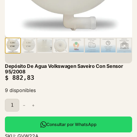
Depósito De Agua Volkswagen Saveiro Con Sensor
95/2008
$
882,83
9 disponibles
D
−
+
e
p
ó
Consultar por WhatsApp
s
SKU:
GVW22A