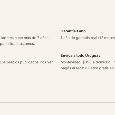
B
l
a
n
c
Garantía 1 año
o
c
tiladores hace más de 7 años.
1 año de garantía real (12 meses
patibilidad, estamos.
a
n
Envíos a todo Uruguay
t
 Los precios publicados incluyen
i
Montevideo: $350 a domicilio. In
pagás al recibir. Retiro gratis en
d
a
d