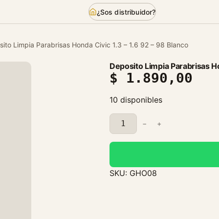
¿Sos distribuidor?
ito Limpia Parabrisas Honda Civic 1.3 – 1.6 92 – 98 Blanco
Deposito Limpia Parabrisas Ho
$
1.890,00
10 disponibles
D
−
+
e
p
o
s
SKU:
GHO08
i
t
o
L