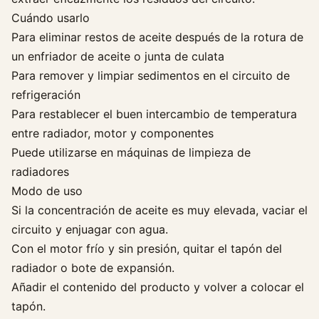
i
Cuándo usarlo
t
Para eliminar restos de aceite después de la rotura de
o
un enfriador de aceite o junta de culata
D
Para remover y limpiar sedimentos en el circuito de
e
R
refrigeración
e
Para restablecer el buen intercambio de temperatura
f
entre radiador, motor y componentes
r
Puede utilizarse en máquinas de limpieza de
i
radiadores
g
Modo de uso
e
Si la concentración de aceite es muy elevada, vaciar el
r
circuito y enjuagar con agua.
a
c
Con el motor frío y sin presión, quitar el tapón del
i
radiador o bote de expansión.
ó
Añadir el contenido del producto y volver a colocar el
n
tapón.
T