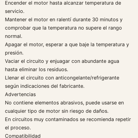
Encender el motor hasta alcanzar temperatura de
r
servicio.
a
Mantener el motor en ralentí durante 30 minutos y
t
comprobar que la temperatura no supere el rango
a
u
normal.
t
Apagar el motor, esperar a que baje la temperatura y
o
presión.
c
Vaciar el circuito y enjuagar con abundante agua
a
hasta eliminar los residuos.
n
Llenar el circuito con anticongelante/refrigerante
t
según indicaciones del fabricante.
i
Advertencias
d
a
No contiene elementos abrasivos, puede usarse en
d
cualquier tipo de motor sin riesgo de daños.
En circuitos muy contaminados se recomienda repetir
el proceso.
Compatibilidad