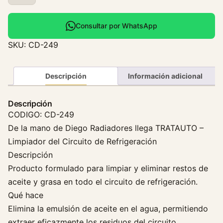
e
s
e
Consultar por WhatsApp
n
SKU:
CD-249
g
r
a
Descripción
Información adicional
s
a
Descripción
n
CODIGO: CD-249
t
De la mano de Diego Radiadores llega TRATAUTO –
e
Limpiador del Circuito de Refrigeración
D
Descripción
e
Producto formulado para limpiar y eliminar restos de
C
i
aceite y grasa en todo el circuito de refrigeración.
r
Qué hace
c
Elimina la emulsión de aceite en el agua, permitiendo
u
extraer eficazmente los residuos del circuito.