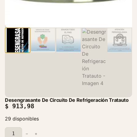
Desengrasante De Circuito De Refrigeración Tratauto
$
913,98
29 disponibles
D
−
+