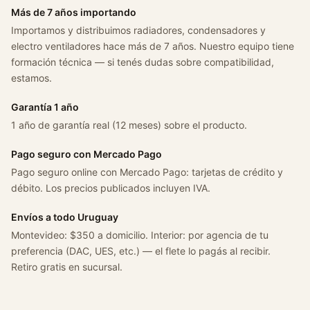
t
Más de 7 años importando
W
Importamos y distribuimos radiadores, condensadores y
a
electro ventiladores hace más de 7 años. Nuestro equipo tiene
l
formación técnica — si tenés dudas sobre compatibilidad,
l
estamos.
W
i
Garantía 1 año
n
1 año de garantía real (12 meses) sobre el producto.
g
l
Pago seguro con Mercado Pago
e
Pago seguro online con Mercado Pago: tarjetas de crédito y
2
débito. Los precios publicados incluyen IVA.
.
0
Envíos a todo Uruguay
t
Montevideo: $350 a domicilio. Interior: por agencia de tu
2
preferencia (DAC, UES, etc.) — el flete lo pagás al recibir.
0
Retiro gratis en sucursal.
2
1