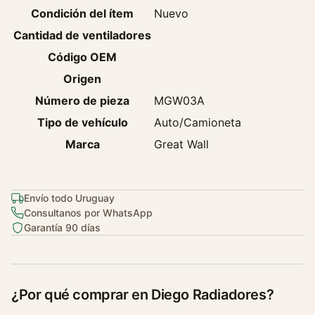
e
Condición del ítem
Nuevo
A
Cantidad de ventiladores
c
Código OEM
o
n
Origen
d
Número de pieza
MGW03A
i
Tipo de vehículo
Auto/Camioneta
c
Marca
Great Wall
i
o
n
a
Envío todo Uruguay
d
Consultanos por WhatsApp
Garantía 90 días
o
G
r
e
¿Por qué comprar en Diego Radiadores?
a