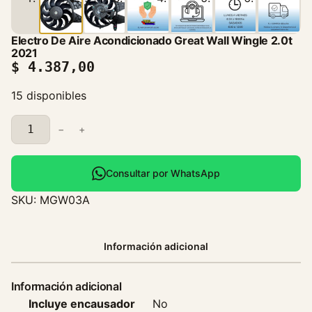
Electro De Aire Acondicionado Great Wall Wingle 2.0t
2021
$
4.387,00
15 disponibles
E
−
+
l
e
c
Consultar por WhatsApp
t
SKU:
MGW03A
r
o
D
Información adicional
e
A
Información adicional
i
Incluye encausador
No
r