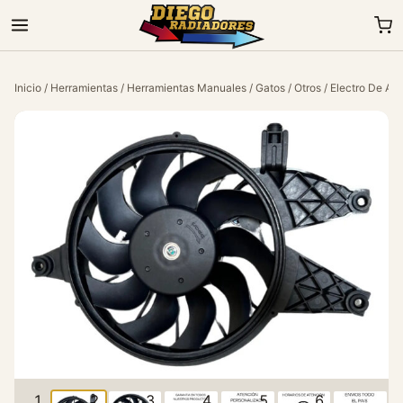
Inicio
/
Herramientas
/
Herramientas Manuales
/
Gatos
/
Otros
/ Electro De Ai