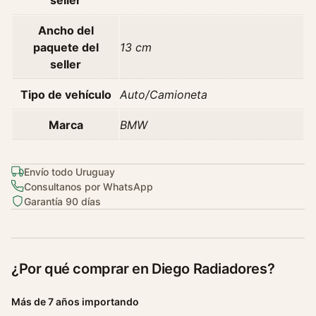
9
1
Ancho del
E
paquete del
13 cm
9
seller
3
0
Tipo de vehículo
Auto/Camioneta
6
/
Marca
BMW
1
0
Envío todo Uruguay
c
Consultanos por WhatsApp
a
Garantía 90 días
n
t
i
d
¿Por qué comprar en Diego Radiadores?
a
d
Más de 7 años importando