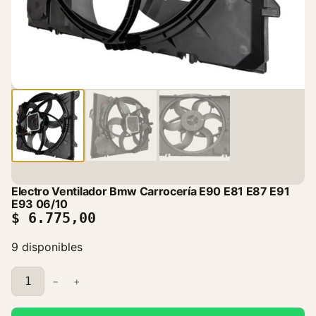
Electro Ventilador Bmw Carrocería E90 E81 E87 E91
E93 06/10
$
6.775,00
9 disponibles
E
−
+
l
e