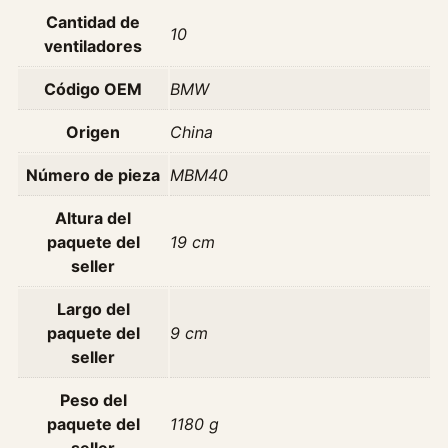
r
Cantidad de
10
r
ventiladores
o
Código OEM
BMW
c
e
Origen
China
r
í
Número de pieza
MBM40
a
E
Altura del
9
paquete del
19 cm
0
seller
E
Largo del
8
paquete del
9 cm
1
seller
E
8
Peso del
7
paquete del
1180 g
E
seller