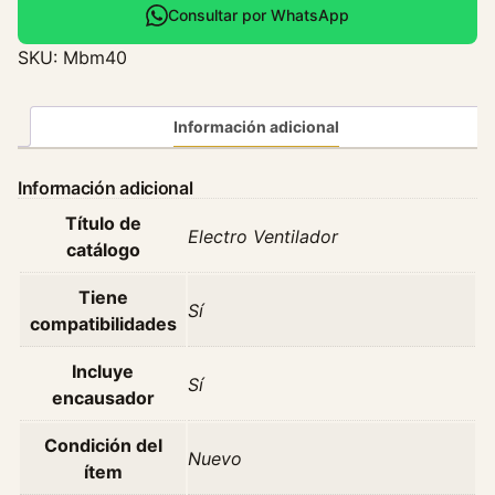
c
Consultar por WhatsApp
t
SKU:
Mbm40
r
o
V
Información adicional
e
n
Información adicional
t
Título de
i
Electro Ventilador
catálogo
l
a
Tiene
d
Sí
compatibilidades
o
r
Incluye
Sí
B
encausador
m
w
Condición del
Nuevo
C
ítem
a