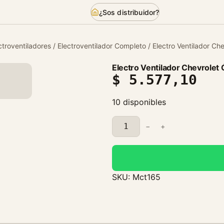
¿Sos distribuidor?
ctroventiladores
/
Electroventilador Completo
/ Electro Ventilador Ch
Electro Ventilador Chevrolet
$
5.577,10
10 disponibles
E
−
+
l
e
c
t
SKU:
Mct165
r
o
V
e