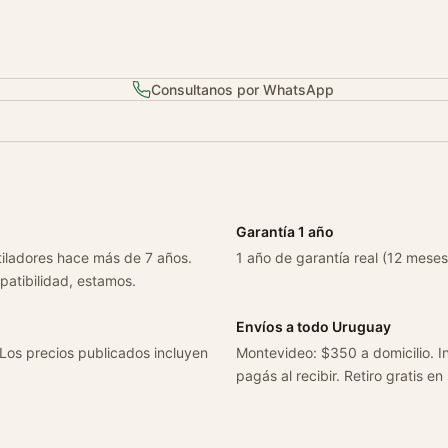
i
x
1
Consultanos por WhatsApp
.
0
T
u
r
b
Garantía 1 año
o
tiladores hace más de 7 años.
2
1 año de garantía real (12 meses
patibilidad, estamos.
0
2
Envíos a todo Uruguay
1
 Los precios publicados incluyen
Montevideo: $350 a domicilio. In
/
pagás al recibir. Retiro gratis en
2
6
c