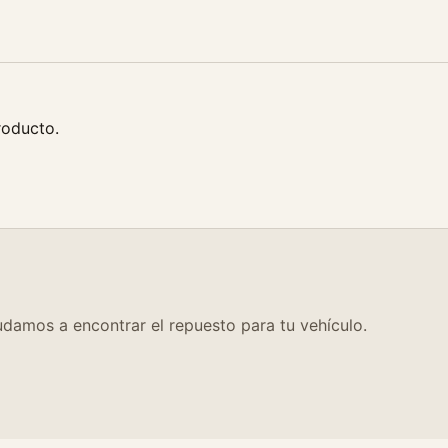
a
n
t
i
d
a
roducto.
d
damos a encontrar el repuesto para tu vehículo.