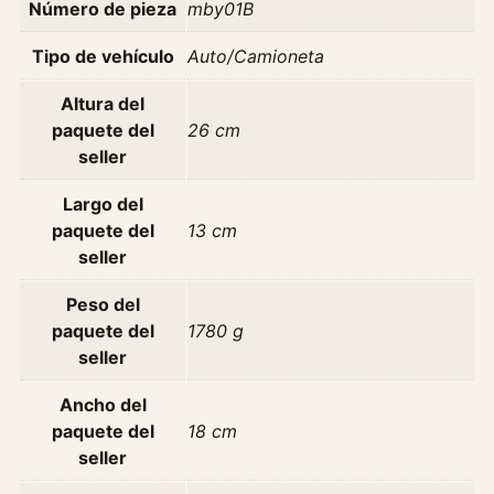
u
Número de pieza
mby01B
g
e
Tipo de vehículo
Auto/Camioneta
o
Altura del
t
paquete del
26 cm
1
seller
0
7
Largo del
1
paquete del
13 cm
.
seller
0
1
Peso del
2
paquete del
1780 g
v
seller
c
a
Ancho del
n
paquete del
18 cm
t
seller
i