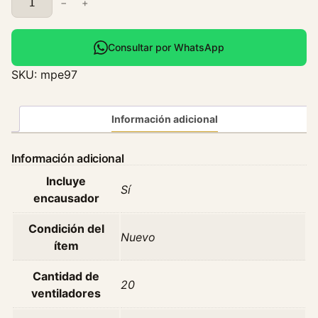
−
+
l
e
c
Consultar por WhatsApp
t
SKU:
mpe97
r
o
V
Información adicional
e
n
Información adicional
t
Incluye
i
Sí
encausador
l
a
Condición del
d
Nuevo
ítem
o
r
Cantidad de
20
P
ventiladores
e