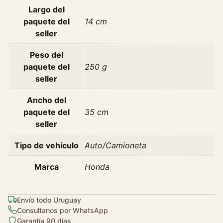
Largo del
2
paquete del
14 cm
0
seller
0
0
Peso del
c
paquete del
250 g
a
seller
n
t
Ancho del
i
paquete del
35 cm
d
seller
a
d
Tipo de vehículo
Auto/Camioneta
Marca
Honda
Envío todo Uruguay
Consultanos por WhatsApp
Garantía 90 días