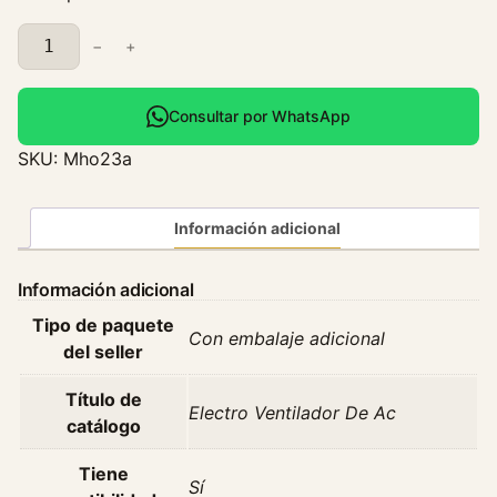
E
−
+
l
e
c
Consultar por WhatsApp
t
SKU:
Mho23a
r
o
V
Información adicional
e
n
Información adicional
t
Tipo de paquete
i
Con embalaje adicional
del seller
l
a
Título de
d
Electro Ventilador De Ac
catálogo
o
r
Tiene
Sí
D