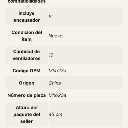
compatibilidades
e
A
Incluye
Sí
c
encausador
H
o
Condición del
Nuevo
n
ítem
d
Cantidad de
a
10
ventiladores
C
r
Código OEM
Mho23a
v
2
Origen
China
.
0
Número de pieza
Mho23a
1
Altura del
9
paquete del
45 cm
9
seller
7
/