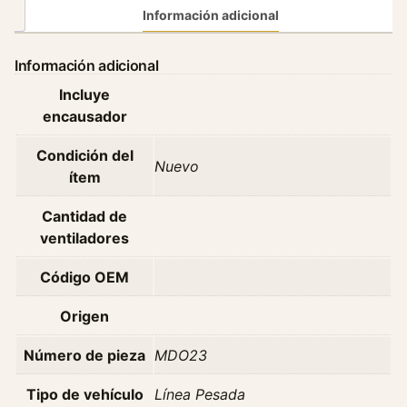
V
Información adicional
e
n
Información adicional
t
Incluye
i
encausador
l
a
Condición del
d
Nuevo
ítem
o
r
Cantidad de
D
ventiladores
o
d
Código OEM
g
e
Origen
J
Número de pieza
MDO23
o
u
Tipo de vehículo
Línea Pesada
r