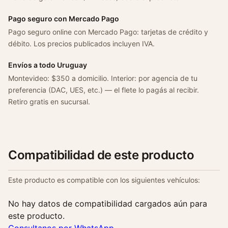
o
2
Pago seguro con Mercado Pago
0
Pago seguro online con Mercado Pago: tarjetas de crédito y
1
débito. Los precios publicados incluyen IVA.
2
c
Envíos a todo Uruguay
a
Montevideo: $350 a domicilio. Interior: por agencia de tu
n
preferencia (DAC, UES, etc.) — el flete lo pagás al recibir.
t
Retiro gratis en sucursal.
i
d
a
d
Compatibilidad de este producto
Este producto es compatible con los siguientes vehículos:
No hay datos de compatibilidad cargados aún para
este producto.
Consultanos por WhatsApp