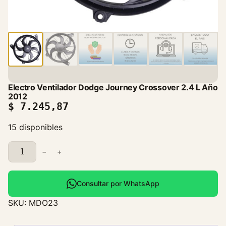
Electro Ventilador Dodge Journey Crossover 2.4 L Año
2012
$
7.245,87
15 disponibles
E
−
+
l
e
c
Consultar por WhatsApp
t
SKU:
MDO23
r
o