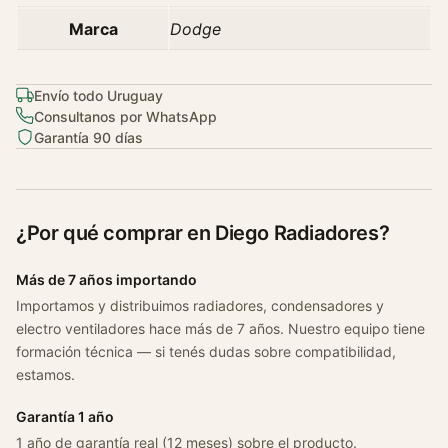
n
Marca
Dodge
e
y
C
Envío todo Uruguay
r
Consultanos por WhatsApp
Garantía 90 días
o
s
s
o
¿Por qué comprar en Diego Radiadores?
v
e
Más de 7 años importando
r
Importamos y distribuimos radiadores, condensadores y
2
electro ventiladores hace más de 7 años. Nuestro equipo tiene
.
formación técnica — si tenés dudas sobre compatibilidad,
4
estamos.
L
A
Garantía 1 año
ñ
1 año de garantía real (12 meses) sobre el producto.