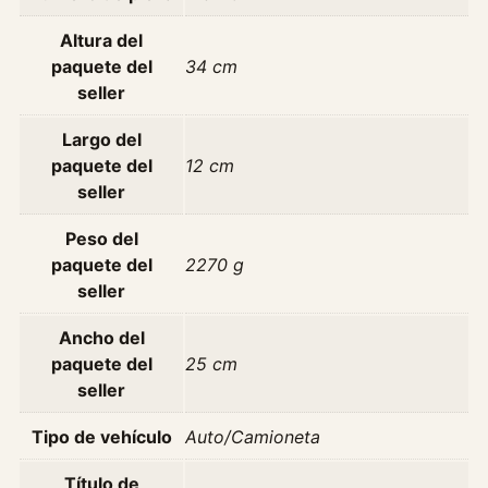
l
Altura del
l
paquete del
34 cm
W
seller
i
n
Largo del
g
paquete del
12 cm
l
seller
e
6
Peso del
2
paquete del
2270 g
.
seller
4
Ancho del
N
paquete del
25 cm
a
seller
f
t
Tipo de vehículo
Auto/Camioneta
a
c
Título de