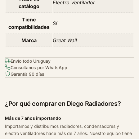
a
Electro Ventilador
catálogo
n
t
Tiene
Sí
i
compatibilidades
d
a
Marca
Great Wall
d
Envío todo Uruguay
Consultanos por WhatsApp
Garantía 90 días
¿Por qué comprar en Diego Radiadores?
Más de 7 años importando
Importamos y distribuimos radiadores, condensadores y
electro ventiladores hace más de 7 años. Nuestro equipo tiene