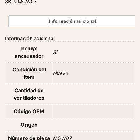
SKU:
MGW07
r
o
V
Información adicional
e
n
Información adicional
t
Incluye
i
Sí
encausador
l
a
Condición del
d
Nuevo
ítem
o
r
Cantidad de
G
ventiladores
r
e
Código OEM
a
t
Origen
W
Número de pieza
MGW07
a