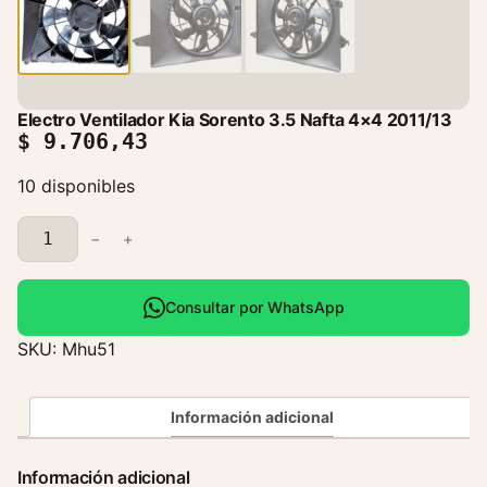
Electro Ventilador Kia Sorento 3.5 Nafta 4×4 2011/13
$
9.706,43
10 disponibles
E
−
+
l
e
c
Consultar por WhatsApp
t
SKU:
Mhu51
r
o
V
Información adicional
e
n
Información adicional