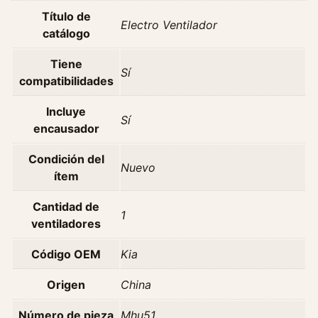
t
Título de
i
Electro Ventilador
catálogo
l
a
Tiene
d
Sí
compatibilidades
o
r
Incluye
Sí
K
encausador
i
a
Condición del
Nuevo
S
ítem
o
r
Cantidad de
1
e
ventiladores
n
Código OEM
Kia
t
o
Origen
China
3
.
Número de pieza
Mhu51