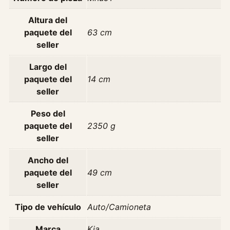
5
N
Altura del
a
paquete del
63 cm
f
seller
t
Largo del
a
paquete del
14 cm
4
seller
×
4
Peso del
2
paquete del
2350 g
0
seller
1
1
Ancho del
/
paquete del
49 cm
1
seller
3
c
Tipo de vehículo
Auto/Camioneta
a
n
Marca
Kia