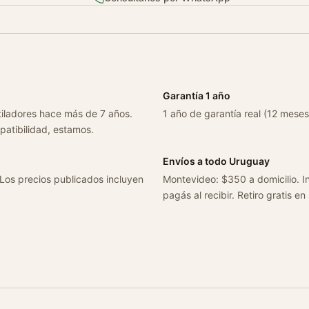
v
C
o
m
p
l
Garantía 1 año
e
tiladores hace más de 7 años.
1 año de garantía real (12 meses
t
patibilidad, estamos.
o
c
Envíos a todo Uruguay
a
 Los precios publicados incluyen
Montevideo: $350 a domicilio. In
n
pagás al recibir. Retiro gratis en
t
i
d
a
d