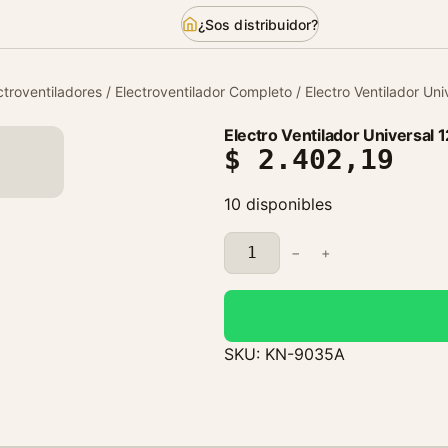
¿Sos distribuidor?
ctroventiladores
/
Electroventilador Completo
/ Electro Ventilador Un
Electro Ventilador Universal
$
2.402,19
10 disponibles
E
−
+
l
e
c
t
SKU:
KN-9035A
r
o
V
e