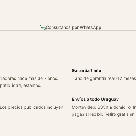
r
e
e
Consultanos por WhatsApp
d
o
m
T
o
d
Garantía 1 año
a
tiladores hace más de 7 años.
s
1 año de garantía real (12 meses
patibilidad, estamos.
c
a
Envíos a todo Uruguay
n
 Los precios publicados incluyen
Montevideo: $350 a domicilio. In
t
pagás al recibir. Retiro gratis en
i
d
a