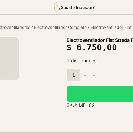
¿Sos distribuidor?
ctroventiladores
/
Electroventilador Completo
/ Electroventilador Fia
Electroventilador Fiat Strad
$
6.750,00
9 disponibles
E
−
+
l
e
c
t
SKU:
MFI162
r
o
v
e