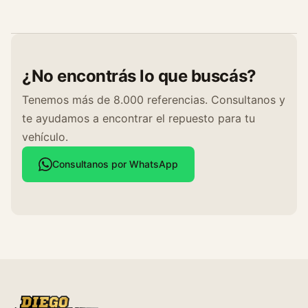
n
t
i
d
¿No encontrás lo que buscás?
a
d
Tenemos más de 8.000 referencias. Consultanos y
te ayudamos a encontrar el repuesto para tu
vehículo.
Consultanos por WhatsApp