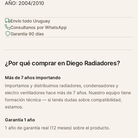
AÑO: 2004/2010
l
a
d
Envío todo Uruguay
Consultanos por WhatsApp
o
Garantía 90 días
r
H
y
u
¿Por qué comprar en Diego Radiadores?
n
d
Más de 7 años importando
a
Importamos y distribuimos radiadores, condensadores y
i
electro ventiladores hace más de 7 años. Nuestro equipo tiene
A
formación técnica — si tenés dudas sobre compatibilidad,
c
estamos.
c
e
Garantía 1 año
n
1 año de garantía real (12 meses) sobre el producto.
t