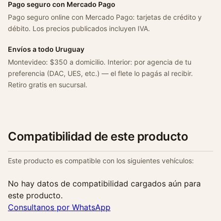
1
Pago seguro con Mercado Pago
.
Pago seguro online con Mercado Pago: tarjetas de crédito y
4
débito. Los precios publicados incluyen IVA.
N
a
Envíos a todo Uruguay
f
Montevideo: $350 a domicilio. Interior: por agencia de tu
t
preferencia (DAC, UES, etc.) — el flete lo pagás al recibir.
a
Retiro gratis en sucursal.
2
0
0
4
Compatibilidad de este producto
/
2
Este producto es compatible con los siguientes vehículos:
0
1
No hay datos de compatibilidad cargados aún para
0
este producto.
c
Consultanos por WhatsApp
a