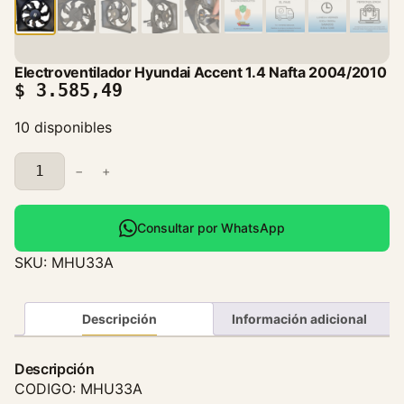
Electroventilador Hyundai Accent 1.4 Nafta 2004/2010
$
3.585,49
10 disponibles
E
−
+
l
e
c
Consultar por WhatsApp
t
SKU:
MHU33A
r
o
v
Descripción
Información adicional
e
n
Descripción
t
CODIGO: MHU33A
i